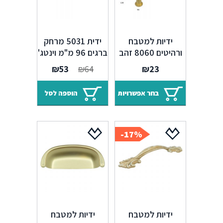
ידיות למטבח
ידית 5031 מרחק
ורהיטים 8060 זהב
ברגים 96 מ"מ וינטג'
מט מוברש במגוון
פליז C6
המחיר
המחיר
₪
53
₪
64
₪
23
מידות
המקורי
הנוכחי
היה:
הוא:
בחר אפשרויות
הוספה לסל
₪53.
₪64.
17%-
ידיות למטבח
ידיות למטבח