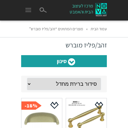
מרכז לעיצוב
הבית והאמבט
עמוד הבית
»
מוצרים המתויגים “זהב/פליז מוברש”
זהב/פליז מוברש
סינון
18%-