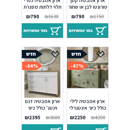
ארון אמבטיה קטן
ארון אמבטיה כפרי
טורונטו לבן או שחור
תלוי דלתות מסגרת
ודלת עץ מלא
ומשטח בוצ'ר – דגם
₪
790
₪
1630
₪
790
₪
1750
ניו דקו
בחר אפשרויות
בחר אפשרויות
34%-
47%-
ארון אמבטיה לילי
ארון אמבטיה דגם
כולל כיור אינטגרלי
וינטג' כולל כיור
או בוצ'ר עץ אלון
אינטגרלי או בוצ'ר
₪
2395
₪
3600
₪
2250
₪
4200
עץ אלון