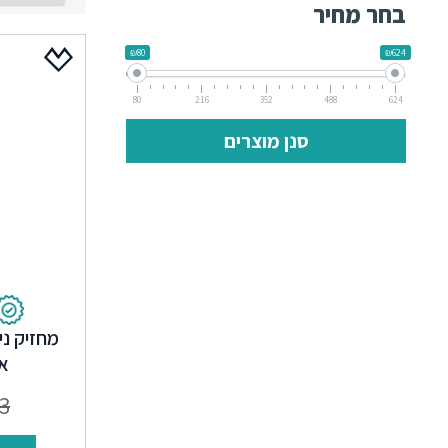
בחר מחיר
₪80
₪624
80
216
352
488
624
סנן מוצרים
אח
3