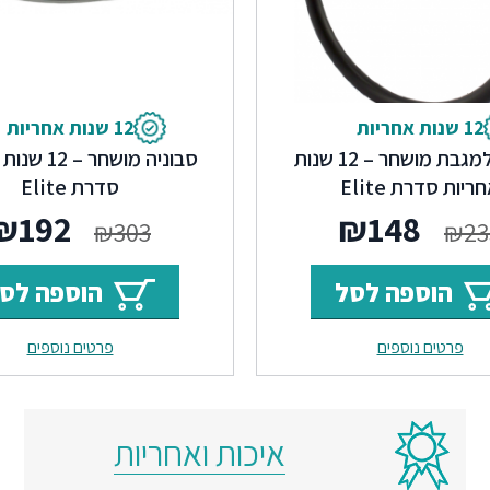
12 שנות אחריות
12 שנות אחריות
טבעת למגבת מושחר – 12 שנות
סבוניה מושחר 
ריות סדרת Elite
סדרת Elite
המחיר
המחיר
המחי
₪
192
₪
148
₪
303
₪
23
המקורי
הנוכחי
המקור
הוספה לסל
הוספה לס
היה:
הוא:
היה:
פרטים נוספים
פרטים נוספים
₪303.
₪148.
₪235.
איכות ואחריות