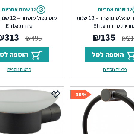
12 שנות אחריות
12 שנות אחריות
מחזיק נייר טואלט מושחר – 12 שנות
מוט כפול מו
ריות סדרת Elite
סדרת Elite
המחיר
המחיר
המחי
₪
313
₪
135
₪
495
₪
21
המקורי
הנוכחי
המקור
הוספה לסל
הוספה לס
היה:
הוא:
היה:
פרטים נוספים
פרטים נוספים
₪495.
₪135.
₪213.
38%-