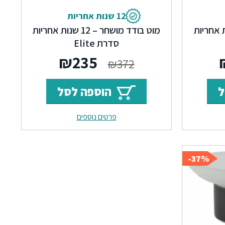
12 שנות אחריות
שחר – 12 שנות אחריות
מוט בודד מושחר – 12 שנות אחריות
סדרת Elite
ר
המחיר
המחיר
המחיר
₪
235
₪
372
י
הנוכחי
המקורי
הנוכחי
ל
הוספה לסל
הוא:
היה:
הוא:
פרטים נוספים
₪235.
₪372.
₪313.
37%-