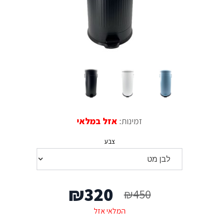
זמינות:
אזל במלאי
צבע
המחיר
המחיר
₪
320
₪
450
המקורי
הנוכחי
המלאי אזל