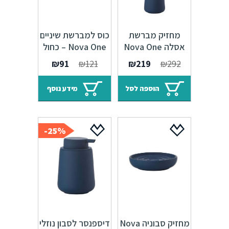
מחזיק מברשת
כוס למברשת שיניים
אסלה Nova One
Nova One – כחול
כחול רויאל
רויאל
המחיר
המחיר
המחיר
המחיר
₪
91
₪
121
₪
219
₪
292
המקורי
הנוכחי
המקורי
הנוכחי
היה:
הוא:
היה:
הוא:
הוספה לסל
מידע נוסף
₪91.
₪121.
₪219.
₪292.
25%-
מחזיק סבוניה Nova
דיספנסר לסבון נוזלי