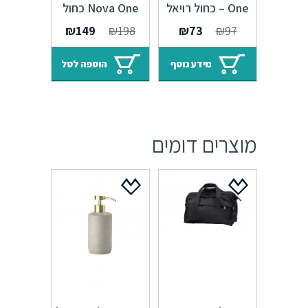
One – כחול רויאל
Nova One כחול
רויאל
המחיר
המחיר
המחיר
המחיר
₪
149
₪
198
₪
73
₪
97
המקורי
הנוכחי
המקורי
הנוכחי
היה:
הוא:
היה:
הוא:
מידע נוסף
הוספה לסל
₪149.
₪198.
₪73.
₪97.
מוצרים דומים