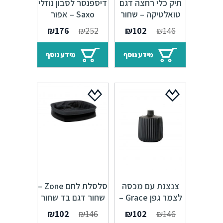
תיק כלי רחצה דגם
דיספנסר לסבון נוזלי
טואלטיקה – שחור
Saxo – אפור
352051
322004
המחיר
המחיר
המחיר
המחיר
₪
176
₪
252
₪
102
₪
146
המקורי
הנוכחי
המקורי
הנוכחי
היה:
הוא:
היה:
הוא:
מידע נוסף
מידע נוסף
₪176.
₪252.
₪102.
₪146.
צנצנת עם מכסה
סלסלת לחם Zone –
לצמר גפן Grace –
שחור דגם בד שחור
שחור 352044
המחיר
המחיר
המחיר
המחיר
₪
102
₪
146
₪
102
₪
146