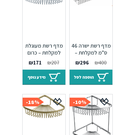
מדף רשת ישרה 46
מדף רשת מעוגלת
ס"מ למקלחת –
למקלחת – כרום
כרום ניקל
ניקל
המחיר
המחיר
המחיר
המחיר
₪
171
₪
207
₪
296
₪
400
המקורי
הנוכחי
המקורי
הנוכחי
היה:
הוא:
היה:
הוא:
הוספה לסל
מידע נוסף
₪171.
₪207.
₪296.
₪400.
18%-
10%-