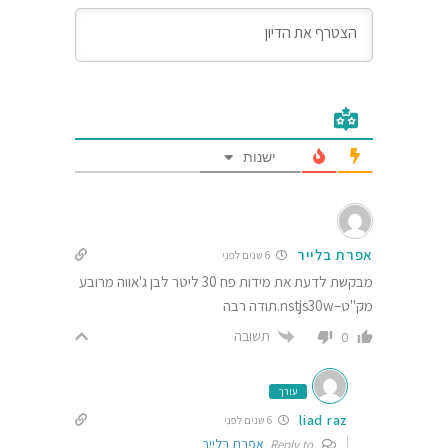
ישנות
אפרת בלייר
6 שנים לִפנֵי
מבקשת לדעת את מידות פח 30 ליטר לבן ג'אווה מרובע
מק"ט–nstjs30w.תודה רבה
תשובה
0
עורך
liad raz
6 שנים לִפנֵי
אפרת בלייר
Reply to