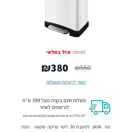
זמינות:
אזל במלאי
המחיר
המחיר
₪
380
₪
550
המקורי
הנוכחי
הוסף לרשימת משאלות
היה:
הוא:
משלוח חינם בקניה מעל 399 ש"ח
₪380.
₪550.
לנרשמים לאתר
*לא כולל כיורים ארונות אמבט מקלחונים ומראות
פח JAVA למטבח 30 ליטר טריקה שקטה . הפח