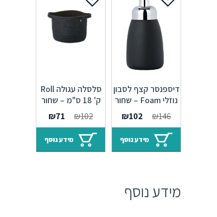
דיספנסר קצף לסבון
סלסלה עגולה Roll
נוזלי Foam – שחור
ק' 18 ס"מ – שחור
352074
341144
המחיר
המחיר
המחיר
המחיר
₪
71
₪
102
₪
102
₪
146
המקורי
הנוכחי
המקורי
הנוכחי
היה:
הוא:
היה:
הוא:
מידע נוסף
מידע נוסף
₪71.
₪102.
₪102.
₪146.
מידע נוסף