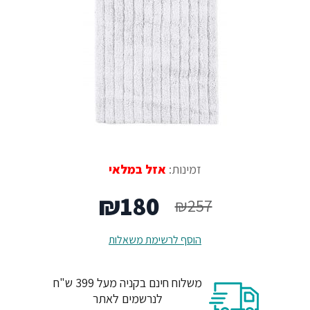
זמינות:
אזל במלאי
המחיר
המחיר
₪
180
₪
257
המקורי
הנוכחי
הוסף לרשימת משאלות
היה:
הוא:
משלוח חינם בקניה מעל 399 ש"ח
₪180.
₪257.
לנרשמים לאתר