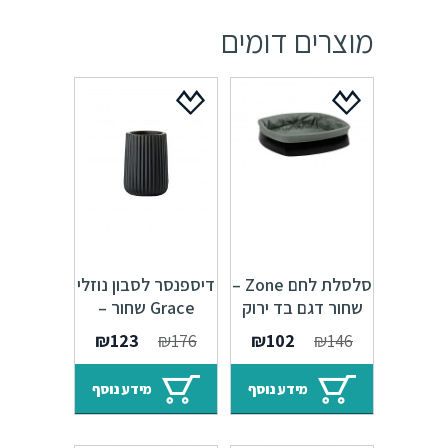
מוצרים דומים
סלסלת לחם Zone –
דיספנסר לסבון נוזלי
שחור דגם בד ירוק
Grace שחור –
352040
המחיר
המחיר
המחיר
המחיר
₪
123
₪
176
₪
102
₪
146
המקורי
הנוכחי
המקורי
הנוכחי
היה:
הוא:
היה:
הוא:
מידע נוסף
מידע נוסף
₪123.
₪176.
₪102.
₪146.