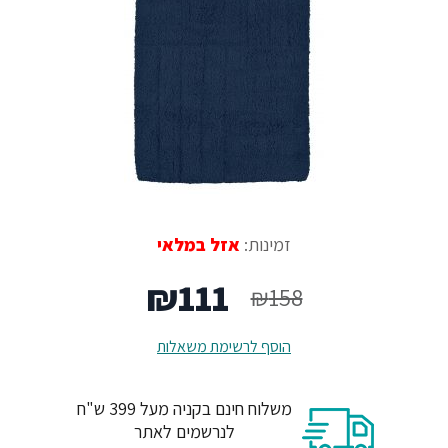
זמינות:
אזל במלאי
המחיר
המחיר
₪
111
₪
158
המקורי
הנוכחי
הוסף לרשימת משאלות
היה:
הוא:
משלוח חינם בקניה מעל 399 ש"ח
₪111.
₪158.
לנרשמים לאתר