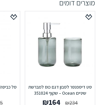
מוצרים דומים
סט דיספנסר לסבון דגם כוס למברשת
שיניים Ocean – שקוף 351024
המחיר
המחיר
₪
164
5
₪
234