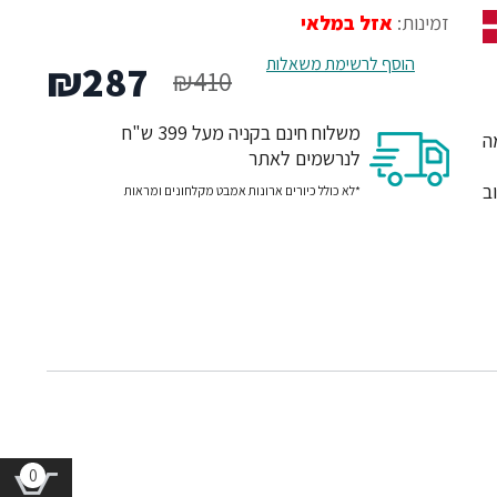
זמינות:
אזל במלאי
המחיר
המח
הוסף לרשימת משאלות
₪
287
₪
410
המקורי
הנו
משלוח חינם בקניה מעל 399 ש"ח
מה
לנרשמים לאתר
היה:
הוא
ב
*לא כולל כיורים ארונות אמבט מקלחונים ומראות
87.
₪410.
0