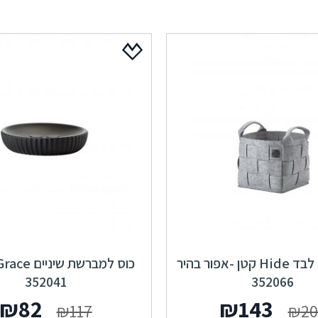
סל כביסה לבד Hide קטן -אפור בהיר
352041
352066
המחיר
המחיר
המחי
₪
82
₪
143
₪
117
₪
20