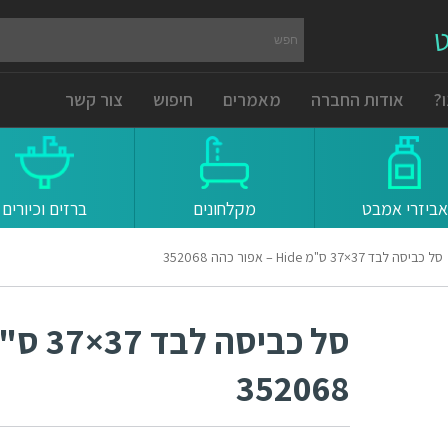
ט
?
אודות החברה
מאמרים
חיפוש
צור קשר
אביזרי אמבט
מקלחונים
ברזים וכיורים
סל כביסה לבד 37×37 ס"מ Hide – אפור כהה 352068
352068