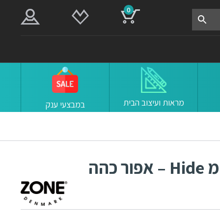
0
מראות ועיצוב הבית
במבצעי ענק
סל כביסה לבד 37×37 ס"מ Hide – אפור כהה