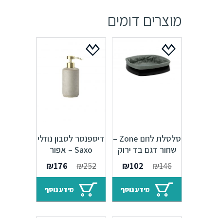
מוצרים דומים
סלסלת לחם Zone –
דיספנסר לסבון נוזלי
שחור דגם בד ירוק
Saxo – אפור
352051
המחיר
המחיר
המחיר
המחיר
₪
176
₪
252
₪
102
₪
146
המקורי
הנוכחי
המקורי
הנוכחי
היה:
הוא:
היה:
הוא:
מידע נוסף
מידע נוסף
₪176.
₪252.
₪102.
₪146.