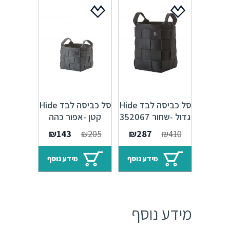
סל כביסה לבד Hide
סל כביסה לבד Hide
גדול -שחור 352067
קטן -אפור כהה
352065
המחיר
המחיר
המחיר
המחיר
₪
143
₪
205
₪
287
₪
410
המקורי
הנוכחי
המקורי
הנוכחי
היה:
הוא:
היה:
הוא:
מידע נוסף
מידע נוסף
₪143.
₪205.
₪287.
₪410.
מידע נוסף