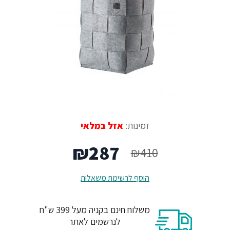
זמינות:
אזל במלאי
המחיר
המחיר
₪
287
₪
410
המקורי
הנוכחי
הוסף לרשימת משאלות
היה:
הוא:
משלוח חינם בקניה מעל 399 ש"ח
₪287.
₪410.
לנרשמים לאתר