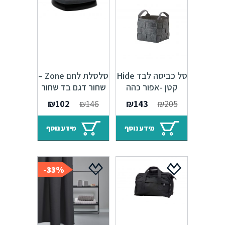
סל כביסה לבד Hide
סלסלת לחם Zone –
קטן -אפור כהה
שחור דגם בד שחור
352065
המחיר
המחיר
המחיר
המחיר
₪
102
₪
146
₪
143
₪
205
המקורי
הנוכחי
המקורי
הנוכחי
היה:
הוא:
היה:
הוא:
מידע נוסף
מידע נוסף
₪102.
₪146.
₪143.
₪205.
33%-