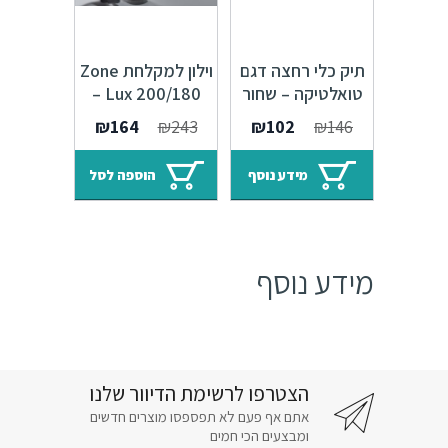
תיק כלי רחצה דגם
וילון למקלחת Zone
טואלטיקה – שחור
Lux 200/180 –
322004
שחור
המחיר
המחיר
המחיר
המחיר
₪
164
₪
243
₪
102
₪
146
המקורי
הנוכחי
המקורי
הנוכחי
היה:
הוא:
היה:
הוא:
מידע נוסף
הוספה לסל
₪164.
₪243.
₪102.
₪146.
מידע נוסף
הצטרפו לרשימת הדיוור שלנו
אתם אף פעם לא תפספסו מוצרים חדשים
ומבצעים הכי חמים