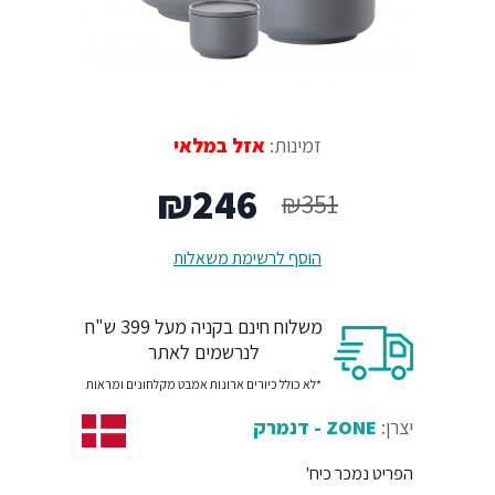
זמינות:
אזל במלאי
המחיר
המחיר
₪
246
₪
351
המקורי
הנוכחי
הוסף לרשימת משאלות
היה:
הוא:
משלוח חינם בקניה מעל 399 ש"ח
₪246.
₪351.
לנרשמים לאתר
*לא כולל כיורים ארונות אמבט מקלחונים ומראות
יצרן:
ZONE - דנמרק
הפריט נמכר כיח'