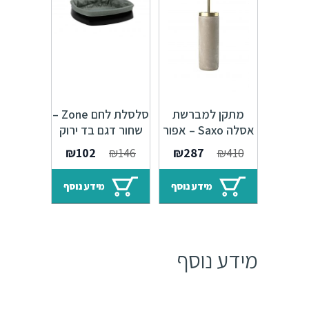
מתקן למברשת
סלסלת לחם Zone –
אסלה Saxo – אפור
שחור דגם בד ירוק
352054
המחיר
המחיר
המחיר
המחיר
₪
102
₪
146
₪
287
₪
410
המקורי
הנוכחי
המקורי
הנוכחי
היה:
הוא:
היה:
הוא:
מידע נוסף
מידע נוסף
₪102.
₪146.
₪287.
₪410.
מידע נוסף