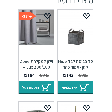
מוצרים דומים
33%-
סל כביסה לבד Hide
וילון למקלחת Zone
קטן -אפור כהה
Lux 200/180 –
352065
אפור
המחיר
המחיר
המחיר
המחיר
₪
164
₪
243
₪
143
₪
205
המקורי
הנוכחי
המקורי
הנוכחי
היה:
הוא:
היה:
הוא:
מידע נוסף
הוספה לסל
₪164.
₪243.
₪143.
₪205.