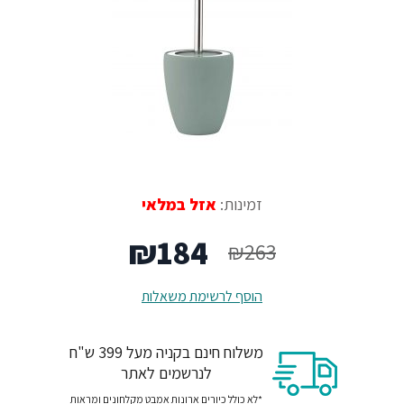
זמינות:
אזל במלאי
המחיר
המחיר
₪
184
₪
263
המקורי
הנוכחי
הוסף לרשימת משאלות
היה:
הוא:
משלוח חינם בקניה מעל 399 ש"ח
₪184.
₪263.
לנרשמים לאתר
*לא כולל כיורים ארונות אמבט מקלחונים ומראות