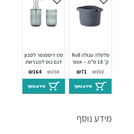
סלסלה עגולה Roll
סט דיספנסר לסבון
ק' 18 ס"מ – אפור
דגם כוס למברשת
352075
שיניים Ocean –
המחיר
המחיר
המחיר
המחיר
₪
164
₪
234
₪
71
₪
102
שקוף 351024
המקורי
הנוכחי
המקורי
הנוכחי
היה:
הוא:
היה:
הוא:
מידע נוסף
מידע נוסף
₪164.
₪234.
₪71.
₪102.
מידע נוסף