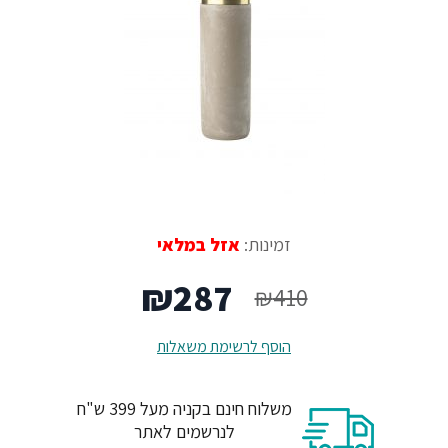
זמינות:
אזל במלאי
המחיר
המחיר
₪
287
₪
410
המקורי
הנוכחי
הוסף לרשימת משאלות
היה:
הוא:
משלוח חינם בקניה מעל 399 ש"ח
₪287.
₪410.
לנרשמים לאתר