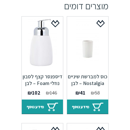
מוצרים דומים
כוס למברשת שיניים
דיספנסר קצף לסבון
Nostalgia – לבן
נוזלי Foam – לבן
341146
351063
המחיר
המחיר
המחיר
המחיר
₪
102
₪
146
₪
41
₪
58
המקורי
הנוכחי
המקורי
הנוכחי
היה:
הוא:
היה:
הוא:
מידע נוסף
מידע נוסף
₪102.
₪146.
₪41.
₪58.