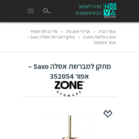
מרכז לעיצוב
הבית והאמבט
עמוד הבית
»
אביזרי אמבטיה
»
סלי כביסה שטיחי
אמבט ווילונות אמבט
»
מתקן למברשת אסלה Saxo –
אפור 352054
מתקן למברשת אסלה Saxo –
אפור 352054