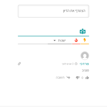
ישנות
מרדכי
3 שנים לִפנֵי
מגניב
תשובה
0