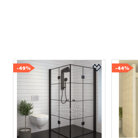
49%-
44%-