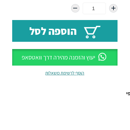
המקורי
הנוכחי
היה:
הוא:
₪1638.
₪2925.
הוספה לסל
יעוץ והזמנה מהירה דרך וואטסאפ
הוסף לרשימת משאלות
י