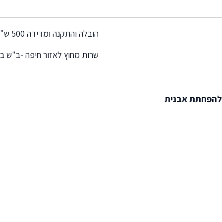
הובלה והתקנה ומדידה 500 ש"ח – תשלום למתקין
שרות מחוץ לאזור חיפה -ב"ש ב
 להפחתת אבנית