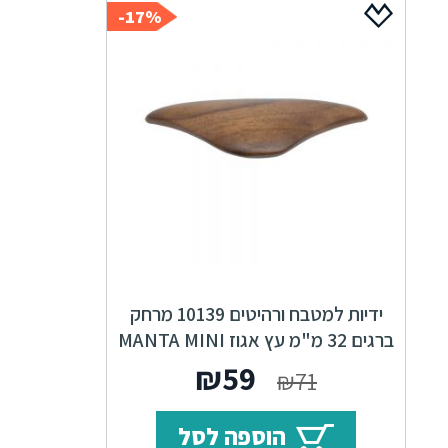
17%-
ידיות למטבח ורהיטים 10139 מרחק
ברגים 32 מ"מ עץ אגוז MANTA MINI
המחיר
המחיר
₪
59
₪
71
המקורי
הנוכחי
הוספה לסל