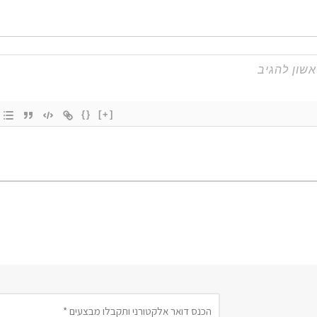
{}
[+]