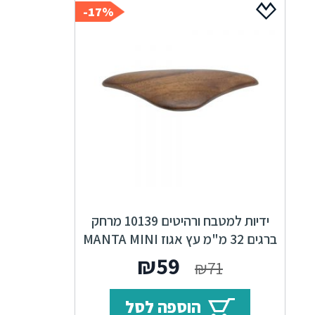
17%-
ידיות למטבח ורהיטים 10139 מרחק
ברגים 32 מ"מ עץ אגוז MANTA MINI
המחיר
המחיר
₪
59
₪
71
המקורי
הנוכחי
הוספה לסל