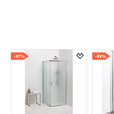
37%-
53%-