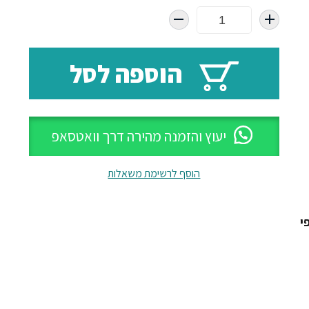
המקורי
הנוכחי
היה:
הוא:
₪1229.
₪2194.
הוספה לסל
יעוץ והזמנה מהירה דרך וואטסאפ
הוסף לרשימת משאלות
י