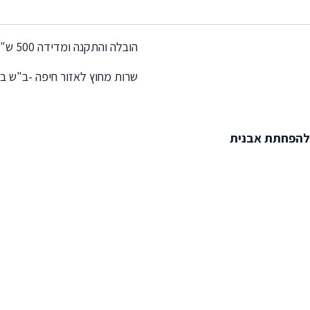
הובלה והתקנה ומדידה 500 ש"ח – תשלום למתקין
שרות מחוץ לאזור חיפה -ב"ש ב
 להפחתת אבנית