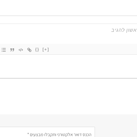
{}
[+]