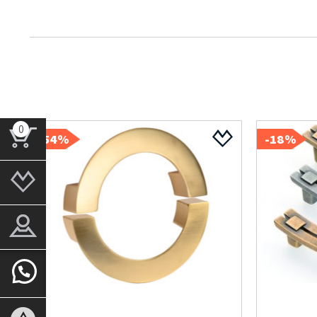
0
54%-
18%-