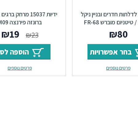
 לדלתות חדרים ובניין ניקל
טיטניום מוברש FR-68
ברונזה פירנצה M09
המחי
ה
₪
19
₪
80
₪
23
המקור
ה
בחר אפשרויות
הוספה לס
היה:
ה
פרטים נוספים
פרטים נוספים
.
₪23.