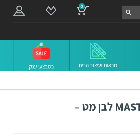
0
מראות ועיצוב הבית
במבצעי ענק
ידית חדרים ובניין דגם MASTER לבן מט –