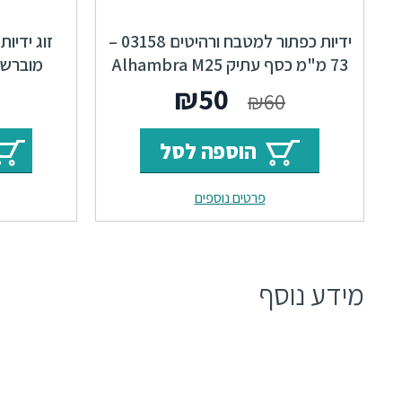
ידיות כפתור למטבח ורהיטים 03158 –
זוג ידיות
73 מ"מ כסף עתיק Alhambra M25
מוברש / 
המחיר
המחיר
₪
50
₪
60
המקורי
הנוכחי
הוספה לסל
היה:
הוא:
פרטים נוספים
₪50.
₪60.
מידע נוסף