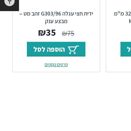
ידיות 15037 מרחק ברגים 32 מ"מ
ידית חצי עגלה G303/96 זהב מט –
מבצע ענק
ר
מחיר
המחיר
המחיר
₪
35
₪
75
י
נוכחי
המקורי
הנוכחי
ל
הוספה לסל
וא:
היה:
הוא:
פרטים נוספים
₪35.
₪75.
₪19