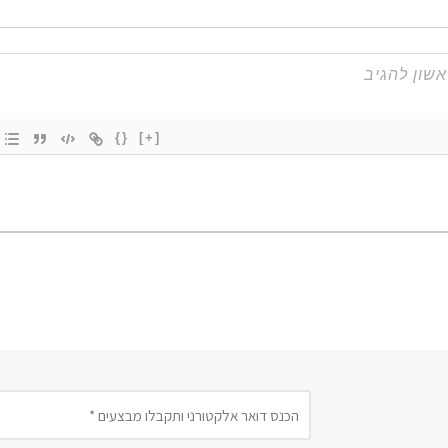
{}
[+]