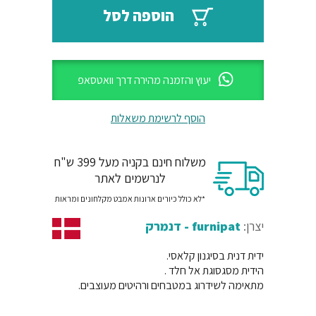
₪60.
₪72.
הוספה לסל
יעוץ והזמנה מהירה דרך וואטסאפ
הוסף לרשימת משאלות
משלוח חינם בקניה מעל 399 ש"ח
לנרשמים לאתר
*לא כולל כיורים ארונות אמבט מקלחונים ומראות
יצרן:
furnipat - דנמרק
ידית דנית בסיגנון קלאסי.
הידית מסגסוגת אל חלד .
מתאימה לשידרוג במטבחים ורהיטים מעוצבים.