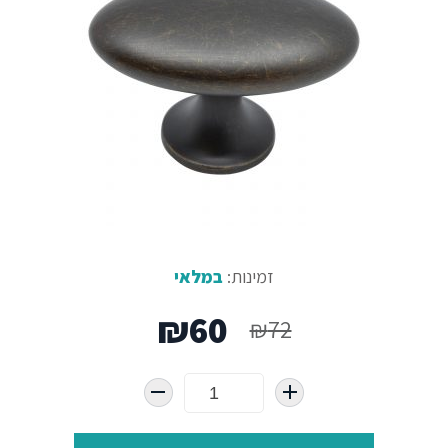
זמינות:
במלאי
המחיר
המחיר
₪
60
₪
72
המקורי
הנוכחי
היה:
הוא: