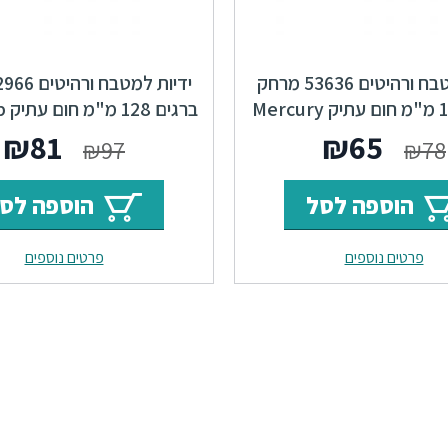
ידיות למטבח ורהיטים 53636 מרחק
ברגים 128 מ"מ חום עתיק Mercury
ברגים 128 מ"מ חום עתיק F23 Ship
F23
המחיר
המחיר
המחי
ה
₪
81
₪
65
₪
97
₪
78
המקורי
הנוכחי
המקור
ה
הוספה לסל
הוספה לס
היה:
הוא:
היה:
ה
פרטים נוספים
פרטים נוספים
.
₪97.
₪65.
₪78.