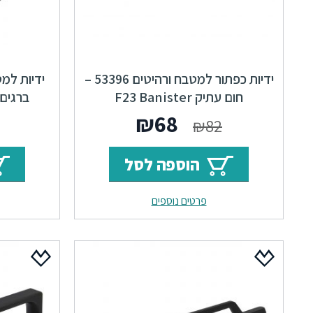
ידיות כפתור למטבח ורהיטים 53396 –
חום עתיק F23 Banister
המחיר
המחיר
₪
68
₪
82
המקורי
הנוכחי
הוספה לסל
היה:
הוא:
פרטים נוספים
₪68.
₪82.