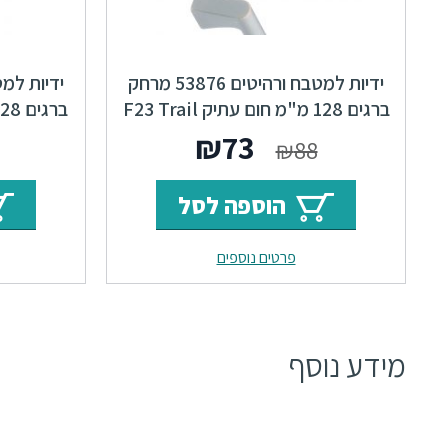
ידיות למטבח ורהיטים 53876 מרחק
ברגים 128 מ"מ חום עתיק F23 Trail
המחיר
המחיר
₪
73
₪
88
המקורי
הנוכחי
הוספה לסל
היה:
הוא:
פרטים נוספים
₪73.
₪88.
מידע נוסף