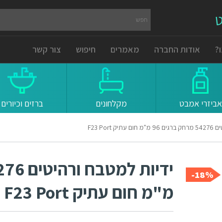
ט
?
אודות החברה
מאמרים
חיפוש
צור קשר
אביזרי אמבט
מקלחונים
ברזים וכיורים
 F23 Port
18%-
מ"מ חום עתיק F23 Port