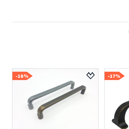
18%-
17%-