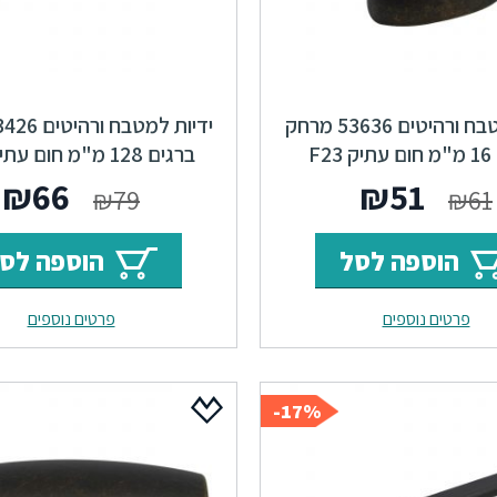
ידיות למטבח ורהיטים 53636 מרחק
ברגים 16 מ"מ חום עתיק F23
Locker
Mercury
המחיר
המחיר
המחי
ה
₪
66
₪
51
₪
79
₪
61
המקורי
הנוכחי
המקור
ה
הוספה לסל
הוספה לס
היה:
הוא:
היה:
ה
פרטים נוספים
פרטים נוספים
.
₪79.
₪51.
₪61.
17%-