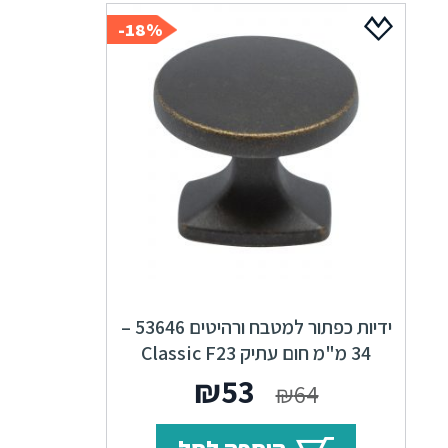
18%-
ידיות כפתור למטבח ורהיטים 53646 –
34 מ"מ חום עתיק Classic F23
המחיר
המחיר
₪
53
₪
64
המקורי
הנוכחי