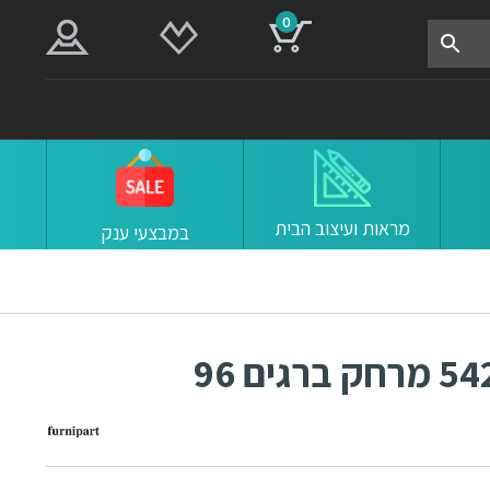
0
מראות ועיצוב הבית
במבצעי ענק
ידיות למטבח ורהיטים 54276 מרחק ברגים 96