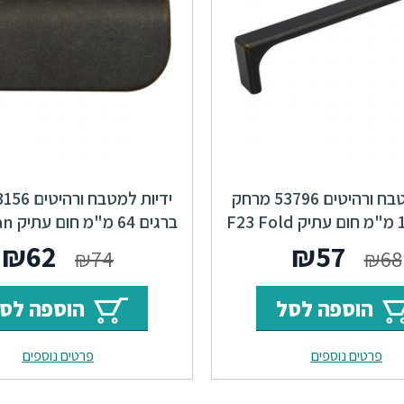
ידיות למטבח ורהיטים 53796 מרחק
ברגים 64 מ"מ חום עתיק F23 Swan
המחיר
המחיר
המחי
ה
₪
62
₪
57
₪
74
₪
68
המקורי
הנוכחי
המקור
ה
הוספה לסל
הוספה לס
היה:
הוא:
היה:
ה
פרטים נוספים
פרטים נוספים
.
₪74.
₪57.
₪68.