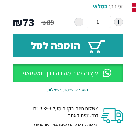
זמינות:
במלאי
המחיר
המח
₪
73
₪
88
המקורי
הנו
הוספה לסל
היה:
הוא
73.
₪88.
יעוץ והזמנה מהירה דרך וואטסאפ
הוסף לרשימת משאלות
משלוח חינם בקניה מעל 399 ש"ח
לנרשמים לאתר
*לא כולל כיורים ארונות אמבט מקלחונים ומראות