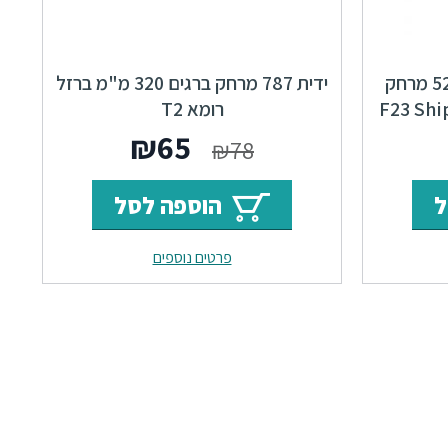
ידיות למטבח ורהיטים 52966 מרחק
ידית 787 מרחק ברגים 320 מ"מ ברזל
רומא T2
ר
מחיר
המחיר
המחיר
₪
65
₪
78
י
נוכחי
המקורי
הנוכחי
ל
הוספה לסל
וא:
היה:
הוא:
פרטים נוספים
₪65.
₪78.
₪81