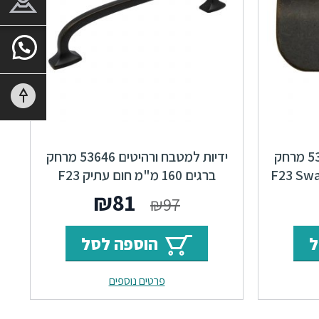
ידיות למטבח ורהיטים 53156 מרחק
ידיות למטבח ורהיטים 53646 מרחק
ברגים 160 מ"מ חום עתיק F23
Classic
ר
מחיר
המחיר
המחיר
₪
81
₪
97
י
נוכחי
המקורי
הנוכחי
ל
הוספה לסל
וא:
היה:
הוא:
פרטים נוספים
₪81.
₪97.
₪62