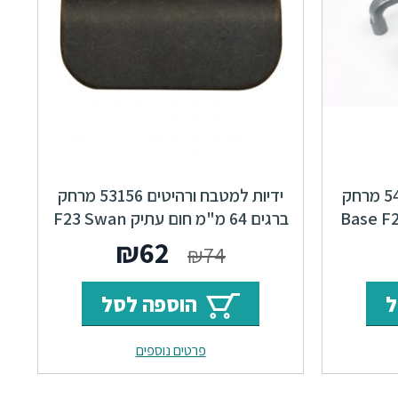
ידיות למטבח ורהיטים 54296 מרחק
ידיות למטבח ורהיטים 53156 מרחק
ברגים 64 מ"מ חום עתיק F23 Swan
ר
מחיר
המחיר
המחיר
₪
62
₪
74
י
נוכחי
המקורי
הנוכחי
ל
הוספה לסל
וא:
היה:
הוא:
פרטים נוספים
₪62.
₪74.
₪34