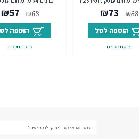
Pharma
המחיר
המחיר
המחי
ה
₪
57
₪
73
₪
68
₪
88
המקורי
הנוכחי
המקור
ה
הוספה לסל
הוספה לס
היה:
הוא:
היה:
ה
פרטים נוספים
פרטים נוספים
.
₪68.
₪73.
₪88.