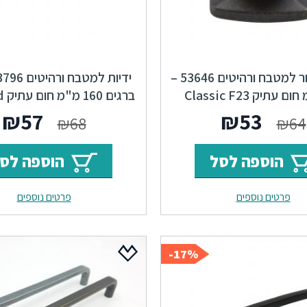
ידיות כפתור למטבח ורהיטים 53646 –
ברגים 160 מ"מ חום עתיק F23 Fold
המחיר
המחיר
המחי
ה
₪
57
₪
53
₪
68
₪
64
המקורי
הנוכחי
המקור
ה
הוספה לסל
הוספה לס
היה:
הוא:
היה:
ה
פרטים נוספים
פרטים נוספים
.
₪68.
₪53.
₪64.
17%-