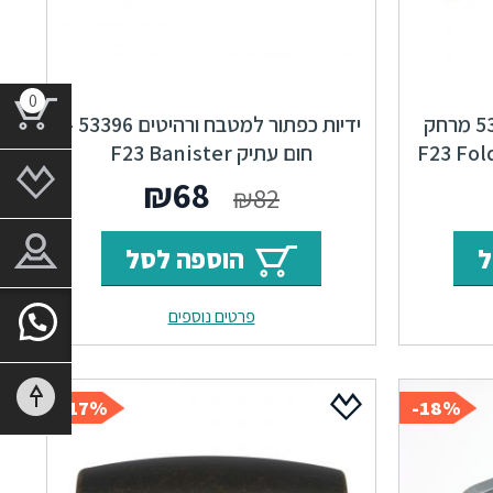
0
ידיות למטבח ורהיטים 53796 מרחק
ידיות כפתור למטבח ורהיטים 53396 –
חום עתיק F23 Banister
ר
מחיר
המחיר
המחיר
₪
68
₪
82
י
נוכחי
המקורי
הנוכחי
ל
הוספה לסל
וא:
היה:
הוא:
פרטים נוספים
₪68.
₪82.
₪57
17%-
18%-