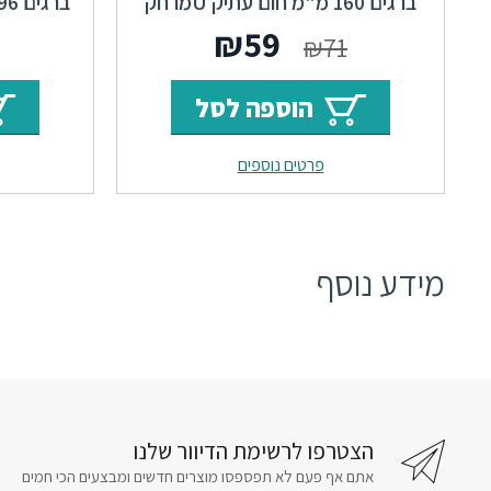
ברגים 160 מ"מ חום עתיק Uמרחק
ברגים 96 מ"מ חום עתיק F23 Port
ברגיםTurn F23
המחיר
המחיר
₪
59
₪
71
המקורי
הנוכחי
הוספה לסל
היה:
הוא:
פרטים נוספים
₪59.
₪71.
מידע נוסף
הצטרפו לרשימת הדיוור שלנו
אתם אף פעם לא תפספסו מוצרים חדשים ומבצעים הכי חמים