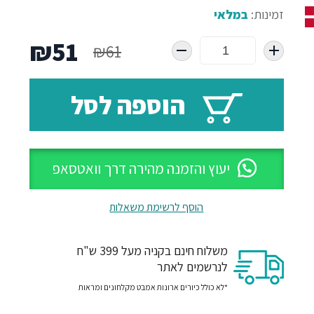
זמינות:
במלאי
המחיר
המח
₪
51
₪
61
המקורי
הנו
הוספה לסל
היה:
הוא
51.
₪61.
יעוץ והזמנה מהירה דרך וואטסאפ
הוסף לרשימת משאלות
משלוח חינם בקניה מעל 399 ש"ח
לנרשמים לאתר
*לא כולל כיורים ארונות אמבט מקלחונים ומראות