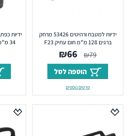
ידיות למטבח ורהיטים 53426 מרחק
ברגים 128 מ"מ חום עתיק F23
34 מ"מ חום עתיק Classic F23
Locker
המחיר
המחיר
₪
66
₪
79
המקורי
הנוכחי
הוספה לסל
היה:
הוא:
פרטים נוספים
₪66.
₪79.