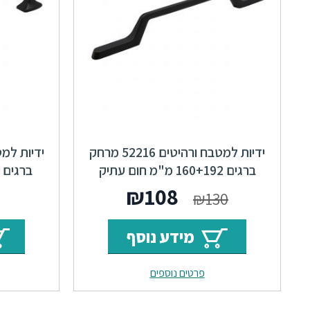
ידיות למטבח ורהיטים 52216 מרחק
ברגים 160+192 מ"מ חום עתיק
Shape F23
המחיר
המחיר
₪
108
₪
130
המקורי
הנוכחי
מידע נוסף
היה:
הוא:
פרטים נוספים
₪108.
₪130.