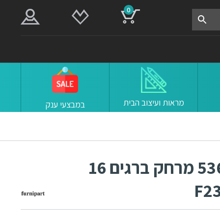
0
מראות ועיצוב הבית
במבצעי ענק
ידיות למטבח ורהיטים 53636 מרחק ברגים 16