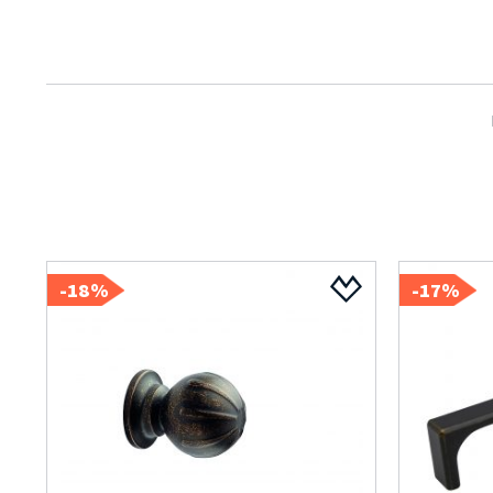
18%-
17%-