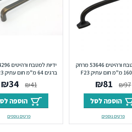
ידיות למטבח ורהיטים 53646 מרחק
ברגים 160 מ"מ חום עתיק F23
ברגים 64 מ"מ חום עתיק Base F23
Classic
המחיר
המחיר
המחי
ה
₪
34
₪
81
₪
41
₪
97
המקורי
הנוכחי
המקור
ה
הוספה לסל
הוספה לס
היה:
הוא:
היה:
ה
פרטים נוספים
פרטים נוספים
.
₪41.
₪81.
₪97.