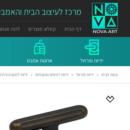
מרכז לעיצוב הבית והאמב
דף הבית
קטלוג מוצרים
למה אנחנו
ידיות ופרזול
ארונות אמבט
עמוד הבית
»
ידיות ופרזול
»
ידיות רהיטים ומטבחים
»
ידיות למטבח ורהיטים 53636 מרחק ברגים 16 מ"מ חום עתיק ry