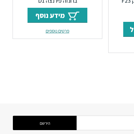
ברגים 64 מ"מ חום עתיק F23
ברונזה פירנצה D1
ר
מחיר
מידע נוסף
י
נוכחי
ל
פרטים נוספים
וא:
₪57