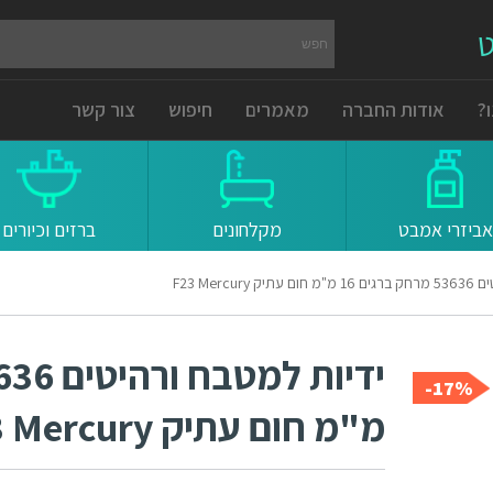
ט
?
אודות החברה
מאמרים
חיפוש
צור קשר
אביזרי אמבט
מקלחונים
ברזים וכיורים
F23 Mercu
17%-
מ"מ חום עתיק F23 Mercury