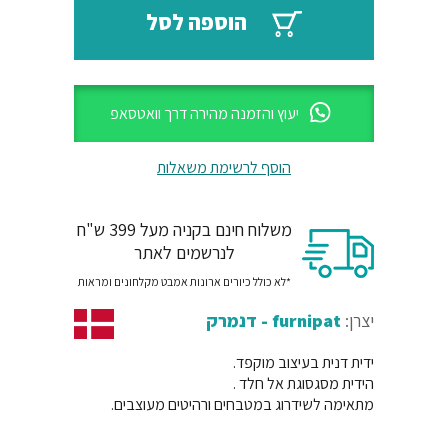
₪70.
₪84.
הוספה לסל
יעוץ והזמנה מהירה דרך וואטסאפ
הוסף לרשימת משאלות
משלוח חינם בקניה מעל 399 ש"ח
לנרשמים לאתר
*לא כולל כיורים ארונות אמבט מקלחונים ומראות
יצרן:
furnipat - דנמרק
ידית דנית בעיצוב מוקפד.
הידית מסגסוגת אל חלד .
מתאימה לשידרוג במטבחים ורהיטים מעוצבים.