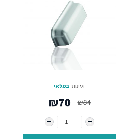
זמינות:
במלאי
המחיר
המחיר
₪
70
₪
84
המקורי
הנוכחי
היה:
הוא: