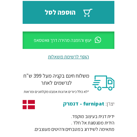
₪50.
₪60.
הוספה לסל
יעוץ והזמנה מהירה דרך וואטסאפ
הוסף לרשימת משאלות
משלוח חינם בקניה מעל 399 ש"ח
לנרשמים לאתר
*לא כולל כיורים ארונות אמבט מקלחונים ומראות
יצרן:
furnipat - דנמרק
ידית דנית בעיצוב מוקפד.
הידית מסגסוגת אל חלד .
מתאימה לשידרוג במטבחים ורהיטים מעוצבים.