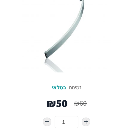
זמינות:
במלאי
המחיר
המחיר
₪
50
₪
60
המקורי
הנוכחי
היה:
הוא: