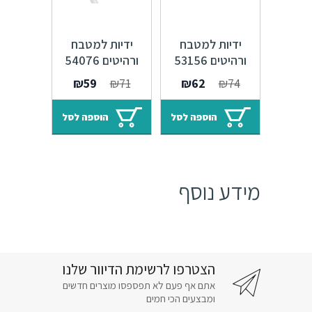
ידיות למטבח
ידיות למטבח
ורהיטים 53156
ורהיטים 54076
מרחק ברגים 64
מרחק ברגים 160
המחיר
המחיר
המחיר
המחיר
₪
59
₪
71
₪
62
₪
74
מ"מ ברזל עתיק
מ"מ ברזל עתיק
המקורי
הנוכחי
המקורי
הנוכחי
F22 Swan
Uמרחק ברגיםTurn
היה:
הוא:
היה:
הוא:
הוספה לסל
הוספה לסל
F22
₪59.
₪71.
₪62.
₪74.
מידע נוסף
הצטרפו לרשימת הדיוור שלנו
אתם אף פעם לא תפספסו מוצרים חדשים
ומבצעים הכי חמים