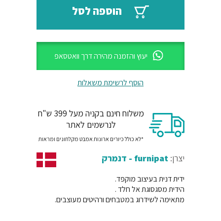
₪73.
₪88.
הוספה לסל
יעוץ והזמנה מהירה דרך וואטסאפ
הוסף לרשימת משאלות
משלוח חינם בקניה מעל 399 ש"ח
לנרשמים לאתר
*לא כולל כיורים ארונות אמבט מקלחונים ומראות
יצרן:
furnipat - דנמרק
ידית דנית בעיצוב מוקפד.
הידית מסגסוגת אל חלד .
מתאימה לשידרוג במטבחים ורהיטים מעוצבים.