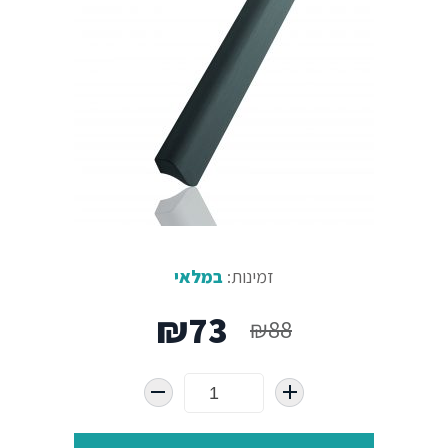
זמינות:
במלאי
המחיר
המחיר
₪
73
₪
88
המקורי
הנוכחי
היה:
הוא: