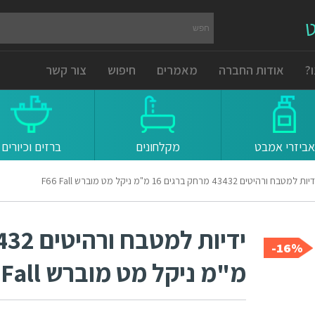
ט
?
אודות החברה
מאמרים
חיפוש
צור קשר
אביזרי אמבט
מקלחונים
ברזים וכיורים
יות למטבח ורהיטים 43432 מרחק ברגים 16 מ"מ ניקל מט מוברש F66 Fall
16%-
מ"מ ניקל מט מוברש F66 Fall