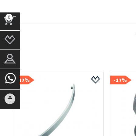
0
17%-
17%-