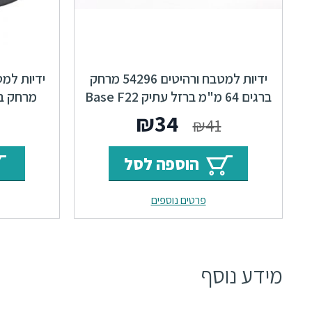
ידיות למטבח ורהיטים 54296 מרחק
ברגים 64 מ"מ ברזל עתיק Base F22
המחיר
המחיר
₪
34
₪
41
המקורי
הנוכחי
הוספה לסל
היה:
הוא:
פרטים נוספים
₪34.
₪41.
מידע נוסף