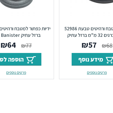
ידיות למטבח ורהיטים טבעת 52986
מרחק ברגים 32 מ"מ ברזל עתיק
ברזל עתיק F22 Banister
Treasure F22
המחיר
המחיר
המחי
ה
₪
64
₪
57
₪
77
₪
68
המקורי
הנוכחי
המקור
ה
מידע נוסף
הוספה לס
היה:
הוא:
היה:
ה
פרטים נוספים
פרטים נוספים
.
₪77.
₪57.
₪68.