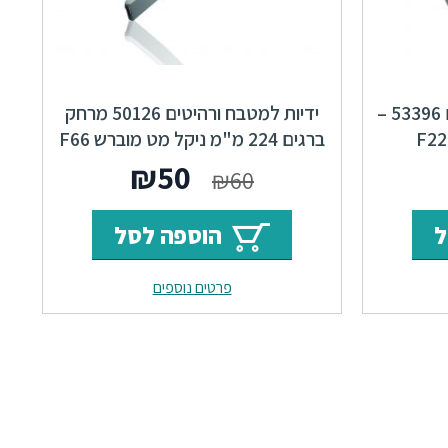
ידיות כפתור למטבח ורהיטים 53396 –
ידיות למטבח ורהיטים 50126 מרחק
ברגים 224 מ"מ ניקל מט מוברש F66
Bridge
ר
מחיר
המחיר
המחיר
₪
50
₪
60
י
נוכחי
המקורי
הנוכחי
ל
הוספה לסל
וא:
היה:
הוא:
פרטים נוספים
₪50.
₪60.
₪64