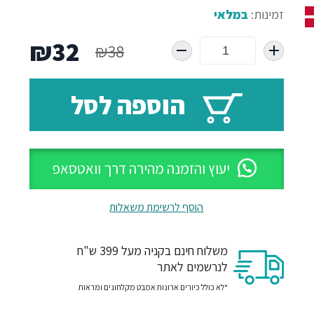
זמינות:
במלאי
המחיר
המח
₪
32
₪
38
המקורי
הנו
הוספה לסל
היה:
הוא
32.
₪38.
יעוץ והזמנה מהירה דרך וואטסאפ
הוסף לרשימת משאלות
משלוח חינם בקניה מעל 399 ש"ח
לנרשמים לאתר
*לא כולל כיורים ארונות אמבט מקלחונים ומראות