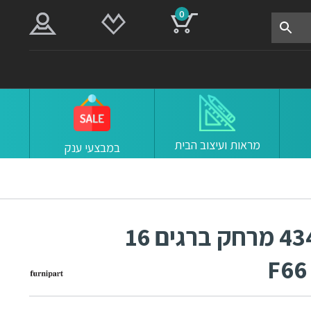
0
מראות ועיצוב הבית
במבצעי ענק
ידיות למטבח ורהיטים 43432 מרחק ברגים 16