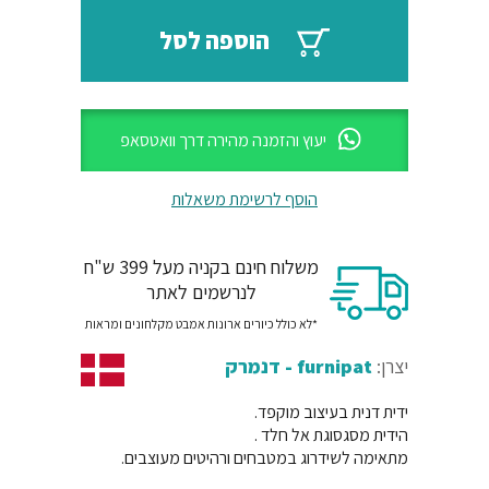
₪103.
₪124.
הוספה לסל
יעוץ והזמנה מהירה דרך וואטסאפ
הוסף לרשימת משאלות
משלוח חינם בקניה מעל 399 ש"ח
לנרשמים לאתר
*לא כולל כיורים ארונות אמבט מקלחונים ומראות
יצרן:
furnipat - דנמרק
ידית דנית בעיצוב מוקפד.
הידית מסגסוגת אל חלד .
מתאימה לשידרוג במטבחים ורהיטים מעוצבים.