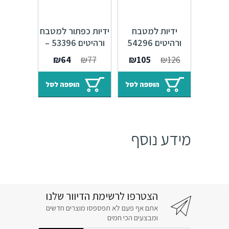
ידיות למטבח
ידיות כפתור למטבח
ורהיטים 54296
ורהיטים 53396 –
מרחק ברגים 320
ברזל עתיק F22
המחיר
המחיר
המחיר
המחיר
₪
64
₪
77
₪
105
₪
126
מ"מ ברזל עתיק
Banister
המקורי
הנוכחי
המקורי
הנוכחי
Base F22
היה:
הוא:
היה:
הוא:
הוספה לסל
הוספה לסל
₪64.
₪77.
₪105.
₪126.
מידע נוסף
הצטרפו לרשימת הדיוור שלנו
אתם אף פעם לא תפספסו מוצרים חדשים
ומבצעים הכי חמים