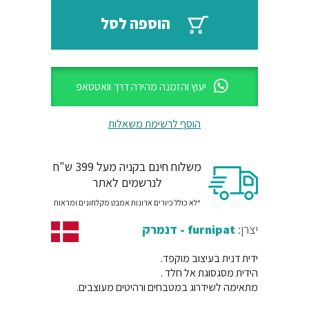
₪23.
₪28.
הוספה לסל
יעוץ והזמנה מהירה דרך וואטסאפ
הוסף לרשימת משאלות
משלוח חינם בקניה מעל 399 ש"ח
לנרשמים לאתר
*לא כולל כיורים ארונות אמבט מקלחונים ומראות
יצרן:
furnipat - דנמרק
ידית דנית בעיצוב מוקפד.
הידית מסגסוגת אל חלד .
מתאימה לשידרוג במטבחים ורהיטים מעוצבים.