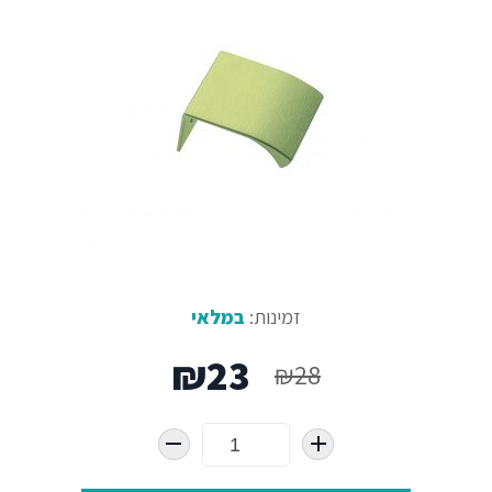
זמינות:
במלאי
המחיר
המחיר
₪
23
₪
28
המקורי
הנוכחי
היה:
הוא: