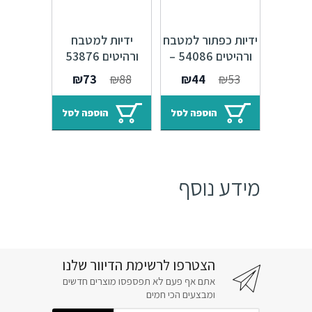
ידיות כפתור למטבח
ידיות למטבח
ורהיטים 54086 –
ורהיטים 53876
42 מ"מ ברזל עתיק
מרחק ברגים 128
המחיר
המחיר
המחיר
המחיר
₪
73
₪
88
₪
44
₪
53
Bell F22
מ"מ ברזל עתיק
המקורי
הנוכחי
המקורי
הנוכחי
Trail F22
היה:
הוא:
היה:
הוא:
הוספה לסל
הוספה לסל
₪73.
₪88.
₪44.
₪53.
מידע נוסף
הצטרפו לרשימת הדיוור שלנו
אתם אף פעם לא תפספסו מוצרים חדשים
ומבצעים הכי חמים