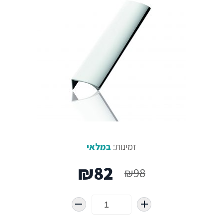
זמינות:
במלאי
המחיר
המחיר
₪
82
₪
98
המקורי
הנוכחי
היה:
הוא: