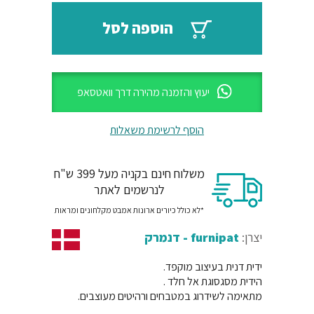
₪82.
₪98.
הוספה לסל
יעוץ והזמנה מהירה דרך וואטסאפ
הוסף לרשימת משאלות
משלוח חינם בקניה מעל 399 ש"ח
לנרשמים לאתר
*לא כולל כיורים ארונות אמבט מקלחונים ומראות
יצרן:
furnipat - דנמרק
ידית דנית בעיצוב מוקפד.
הידית מסגסוגת אל חלד .
מתאימה לשידרוג במטבחים ורהיטים מעוצבים.