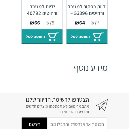
ידיות כפתור למטבח
ידיות למטבח
ורהיטים 53396 –
ורהיטים 40792
ברזל עתיק F22
מרחק ברגים 192
המחיר
המחיר
המחיר
המחיר
₪
66
₪
79
₪
64
₪
77
Banister
מ"מ כרום מבריק
המקורי
הנוכחי
המקורי
הנוכחי
F08 Degree
היה:
הוא:
היה:
הוא:
הוספה לסל
הוספה לסל
₪66.
₪79.
₪64.
₪77.
מידע נוסף
הצטרפו לרשימת הדיוור שלנו
אתם אף פעם לא תפספסו מוצרים חדשים
ומבצעים הכי חמים