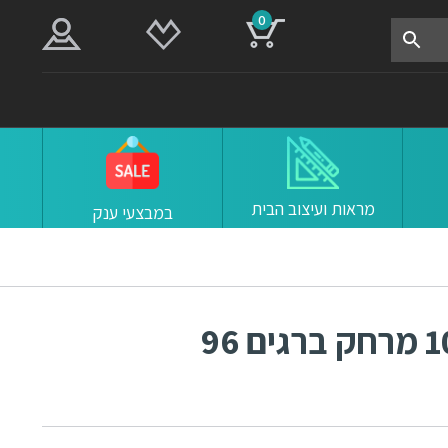
0
מראות ועיצוב הבית
במבצעי ענק
ידיות למטבח ורהיטים 1045 מרחק ברגים 96