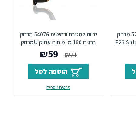
ידיות למטבח ורהיטים 52966 מרחק
ידיות למטבח ורהיטים 54076 מרחק
ברגים 160 מ"מ חום עתיק Uמרחק
ברגיםTurn F23
ר
מחיר
המחיר
המחיר
₪
59
₪
71
י
נוכחי
המקורי
הנוכחי
ל
הוספה לסל
וא:
היה:
הוא:
פרטים נוספים
₪59.
₪71.
₪81