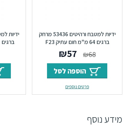
ידיות למטבח ורהיטים 53436 מרחק
ברגים 64 מ"מ חום עתיק F23
Pharma
המחיר
המחיר
₪
57
₪
68
המקורי
הנוכחי
הוספה לסל
היה:
הוא:
פרטים נוספים
₪57.
₪68.
מידע נוסף