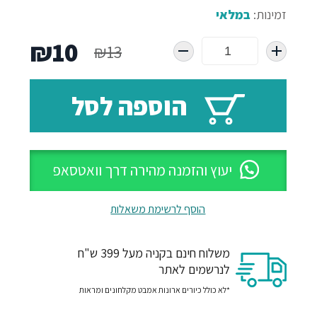
זמינות:
במלאי
המחיר
המח
₪
10
₪
13
המקורי
הנו
הוספה לסל
היה:
הוא
10.
₪13.
יעוץ והזמנה מהירה דרך וואטסאפ
הוסף לרשימת משאלות
משלוח חינם בקניה מעל 399 ש"ח
לנרשמים לאתר
*לא כולל כיורים ארונות אמבט מקלחונים ומראות