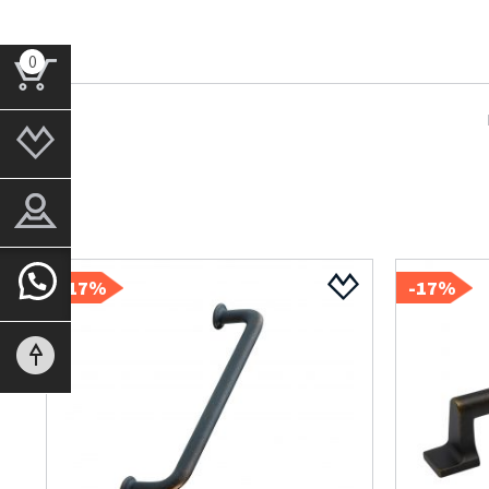
0
17%-
17%-