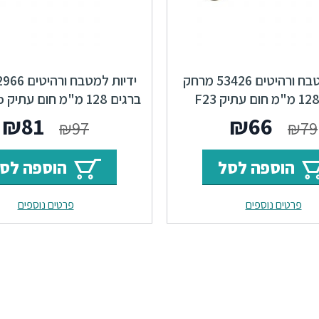
ידיות למטבח ורהיטים 53426 מרחק
ברגים 128 מ"מ חום עתיק F23
ברגים 128 מ"מ חום עתיק F23 Ship
Locker
המחיר
המחיר
המחי
ה
₪
81
₪
66
₪
97
₪
79
המקורי
הנוכחי
המקור
ה
הוספה לסל
הוספה לס
היה:
הוא:
היה:
ה
פרטים נוספים
פרטים נוספים
.
₪97.
₪66.
₪79.