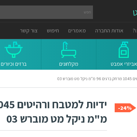
ט
?
אודות החברה
מאמרים
חיפוש
צור קשר
אביזרי אמבט
מקלחונים
ברזים וכיורים
מוברש 03
24%-
מ"מ ניקל מט מוברש 03