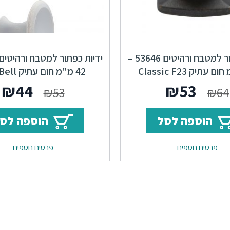
ידיות כפתור למטבח ורהיטים 53646 –
42 מ"מ חום עתיק F23 Bell
המחיר
המחיר
המחי
ה
₪
44
₪
53
₪
53
₪
64
המקורי
הנוכחי
המקור
ה
הוספה לסל
הוספה לס
היה:
הוא:
היה:
ה
פרטים נוספים
פרטים נוספים
.
₪53.
₪53.
₪64.