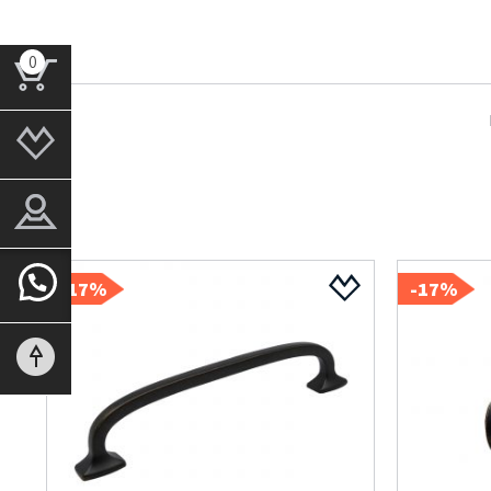
0
17%-
17%-