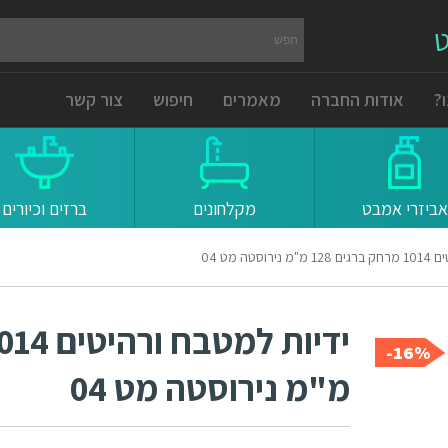
ט
?
אודות החברה
מאמרים
חיפוש
צור קשר
אביזרי אמבט
מקלחונים
ברזים וכיורים
טה מט 04
16%-
מ"מ נירוסטה מט 04