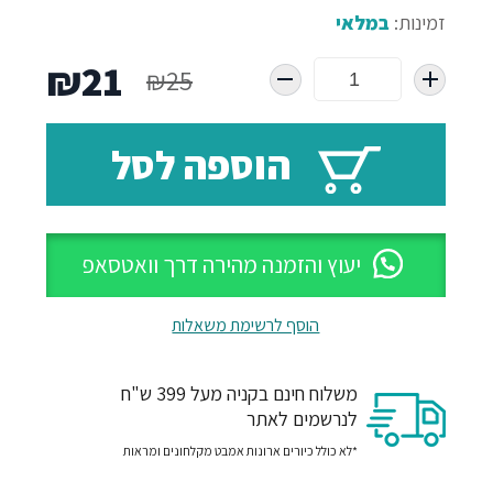
זמינות:
במלאי
המחיר
המח
₪
21
₪
25
המקורי
הנו
הוספה לסל
היה:
הוא
21.
₪25.
יעוץ והזמנה מהירה דרך וואטסאפ
הוסף לרשימת משאלות
משלוח חינם בקניה מעל 399 ש"ח
לנרשמים לאתר
*לא כולל כיורים ארונות אמבט מקלחונים ומראות