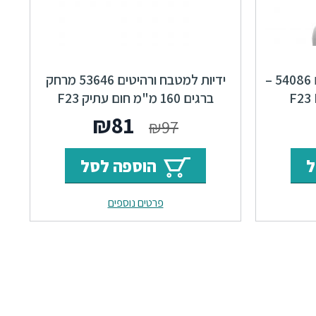
ידיות כפתור למטבח ורהיטים 54086 –
ידיות למטבח ורהיטים 53646 מרחק
ברגים 160 מ"מ חום עתיק F23
Classic
ר
מחיר
המחיר
המחיר
₪
81
₪
97
י
נוכחי
המקורי
הנוכחי
ל
הוספה לסל
וא:
היה:
הוא:
פרטים נוספים
₪81.
₪97.
₪44