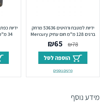
ידיות למטבח ורהיטים 53636 מרחק
ברגים 128 מ"מ חום עתיק Mercury
34 מ"מ חום עתיק Classic F23
F23
המחיר
המחיר
₪
65
₪
78
המקורי
הנוכחי
הוספה לסל
היה:
הוא:
פרטים נוספים
₪65.
₪78.
מידע נוסף