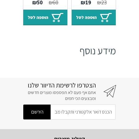
המחיר
המחיר
המחיר
המחיר
₪
50
₪
60
₪
19
₪
23
Alhambra M25
M09
המקורי
הנוכחי
המקורי
הנוכחי
היה:
הוא:
היה:
הוא:
הוספה לסל
הוספה לסל
₪50.
₪60.
₪19.
₪23.
מידע נוסף
הצטרפו לרשימת הדיוור שלנו
אתם אף פעם לא תפספסו מוצרים חדשים
ומבצעים הכי חמים
קטלוג מוצרים