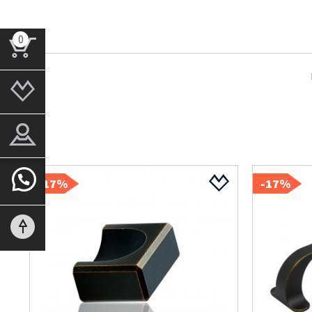
0
17%-
17%-