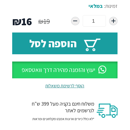
זמינות:
במלאי
המחיר
המח
₪
16
₪
19
המקורי
הנו
הוספה לסל
היה:
הוא
16.
₪19.
יעוץ והזמנה מהירה דרך וואטסאפ
הוסף לרשימת משאלות
משלוח חינם בקניה מעל 399 ש"ח
לנרשמים לאתר
*לא כולל כיורים ארונות אמבט מקלחונים ומראות