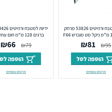
ידיות למטבח ורהיטים 53826 מרחק
ברגים 160 מ"מ ניקל מט מוברש F66
Locker
Half
המחיר
המחיר
המחי
ה
₪
66
₪
81
₪
79
₪
95
המקורי
הנוכחי
המקור
ה
הוספה לסל
הוספה לס
היה:
הוא:
היה:
ה
פרטים נוספים
פרטים נוספים
.
₪79.
₪81.
₪95.