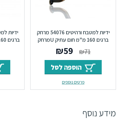
ידיות למטבח ורהיטים 54076 מרחק
ברגים 160 מ"מ חום עתיק Uמרחק
ברגיםTurn F23
המחיר
המחיר
₪
59
₪
71
המקורי
הנוכחי
הוספה לסל
היה:
הוא:
פרטים נוספים
₪59.
₪71.
מידע נוסף