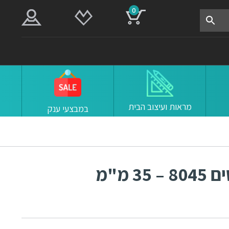
0
מראות ועיצוב הבית
במבצעי ענק
ידיות כפתור למטבח ורהיטים 8045 – 35 מ"מ