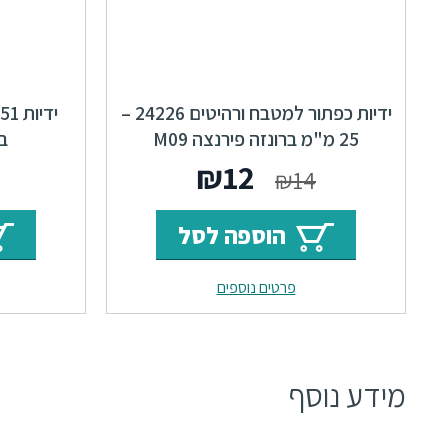
ידיות כפתור למטבח ורהיטים 24226 –
25 מ"מ ברונזה פירנצה M09
בר
המחיר
המחיר
₪
12
₪
14
המקורי
הנוכחי
הוספה לסל
היה:
הוא:
פרטים נוספים
₪12.
₪14.
מידע נוסף