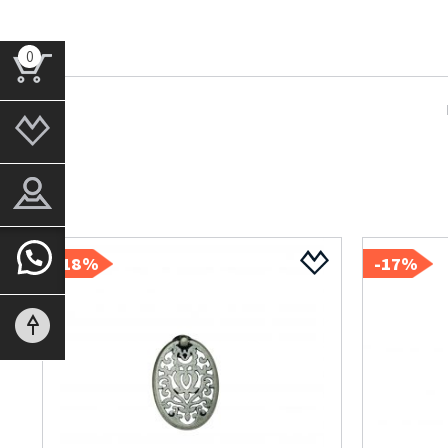
0
18%-
17%-