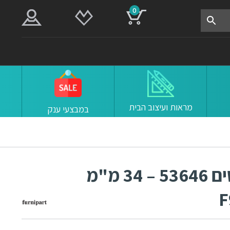
0
מראות ועיצוב הבית
במבצעי ענק
ידיות כפתור למטבח ורהיטים 53646 – 34 מ"מ