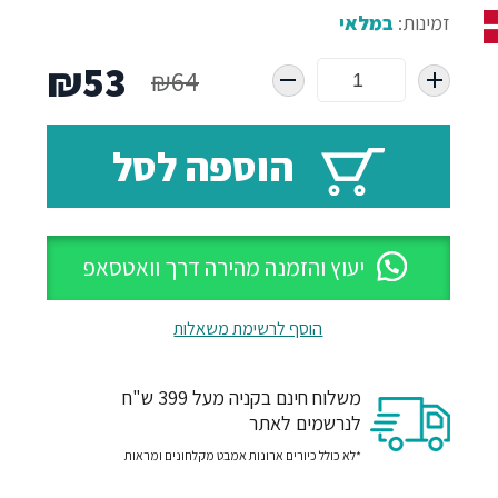
זמינות:
במלאי
המחיר
המח
₪
53
₪
64
המקורי
הנו
הוספה לסל
היה:
הוא
53.
₪64.
יעוץ והזמנה מהירה דרך וואטסאפ
הוסף לרשימת משאלות
משלוח חינם בקניה מעל 399 ש"ח
לנרשמים לאתר
*לא כולל כיורים ארונות אמבט מקלחונים ומראות