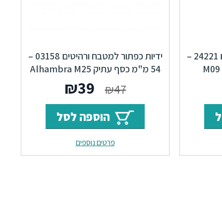
ידיות כפתור למטבח ורהיטים 24221 –
ידיות כפתור למטבח ורהיטים 03158 –
54 מ"מ כסף עתיק Alhambra M25
ר
מחיר
המחיר
המחיר
₪
39
₪
47
י
נוכחי
המקורי
הנוכחי
ל
הוספה לסל
וא:
היה:
הוא:
פרטים נוספים
₪39.
₪47.
₪10