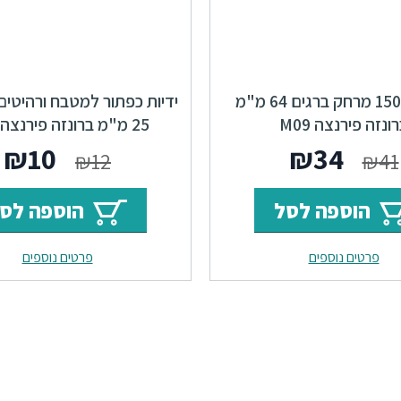
ידיות 15051 מרחק ברגים 64 מ"מ
ונזה פירנצה M09
25 מ"מ ברונזה פירנצה M09
המחיר
המחיר
המחי
ה
₪
10
₪
34
₪
12
₪
41
המקורי
הנוכחי
המקור
ה
הוספה לסל
הוספה לס
היה:
הוא:
היה:
ה
פרטים נוספים
פרטים נוספים
.
₪12.
₪34.
₪41.