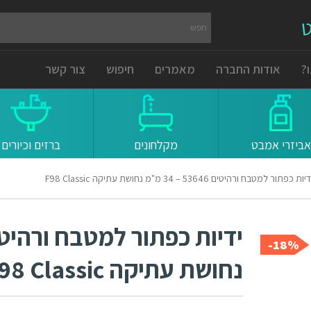
ט
?
אודות החברה
מאמרים
חיפוש
צור קשר
אביזרי אמבט
מקלחונים
ברזים וכיורים
יות כפתור למטבח ורהיטים 53646 – 34 מ"מ נחושת עתיקה F98 Classic
18%-
נחושת עתיקה F98 Classic