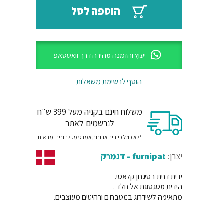
₪64.
₪77.
הוספה לסל
יעוץ והזמנה מהירה דרך וואטסאפ
הוסף לרשימת משאלות
משלוח חינם בקניה מעל 399 ש"ח
לנרשמים לאתר
*לא כולל כיורים ארונות אמבט מקלחונים ומראות
יצרן:
furnipat - דנמרק
ידית דנית בסיגנון קלאסי.
הידית מסגסוגת אל חלד .
מתאימה לשידרוג במטבחים ורהיטים מעוצבים.