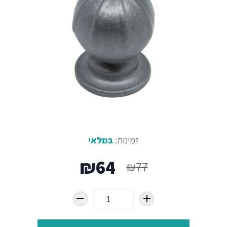
זמינות:
במלאי
המחיר
המחיר
₪
64
₪
77
המקורי
הנוכחי
היה:
הוא: