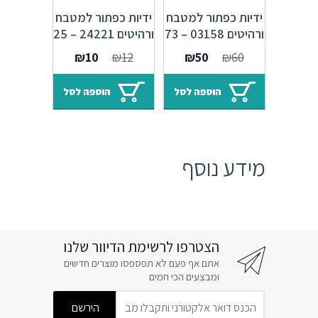
ידיות כפתור למטבח
ידיות כפתור למטבח
ורהיטים 03158 – 73
ורהיטים 24221 – 25
מ"מ כסף עתיק
מ"מ ברונזה פירנצה
המחיר
המחיר
המחיר
המחיר
₪
10
₪
12
₪
50
₪
60
M09
Alhambra M25
המקורי
הנוכחי
המקורי
הנוכחי
היה:
הוא:
היה:
הוא:
הוספה לסל
הוספה לסל
₪10.
₪12.
₪50.
₪60.
מידע נוסף
הצטרפו לרשימת הדיוור שלנו
אתם אף פעם לא תפספסו מוצרים חדשים
ומבצעים הכי חמים