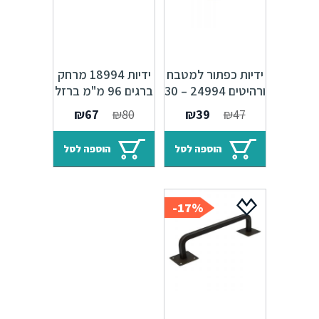
ידיות כפתור למטבח
ידיות 18994 מרחק
ורהיטים 24994 – 30
ברגים 96 מ"מ ברזל
מ"מ ברזל רומא
רומא M27
המחיר
המחיר
המחיר
המחיר
₪
67
₪
80
₪
39
₪
47
M27
המקורי
הנוכחי
המקורי
הנוכחי
היה:
הוא:
היה:
הוא:
הוספה לסל
הוספה לסל
₪67.
₪80.
₪39.
₪47.
17%-