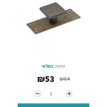
זמינות:
במלאי
המחיר
המחיר
₪
53
₪
64
המקורי
הנוכחי
היה:
הוא: