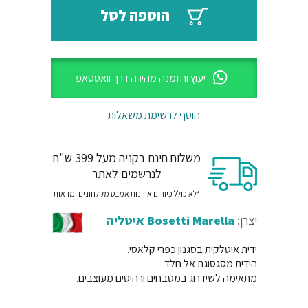
₪53.
₪64.
הוספה לסל
יעוץ והזמנה מהירה דרך וואטסאפ
הוסף לרשימת משאלות
משלוח חינם בקניה מעל 399 ש"ח
לנרשמים לאתר
*לא כולל כיורים ארונות אמבט מקלחונים ומראות
יצרן:
Bosetti Marella איטליה
ידית איטלקית בסגנון כפרי קלאסי.
הידית מסגסוגת אל חלד
מתאימה לשידרוג במטבחים ורהיטים מעוצבים.