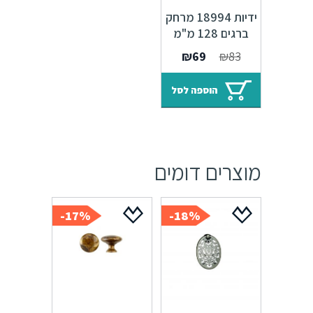
ידיות 18994 מרחק
ברגים 128 מ"מ
ברזל רומא M27
המחיר
המחיר
₪
69
₪
83
המקורי
הנוכחי
היה:
הוא:
הוספה לסל
₪69.
₪83.
מוצרים דומים
17%-
18%-