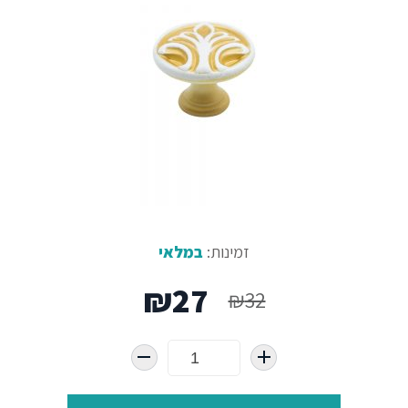
זמינות:
במלאי
המחיר
המחיר
₪
27
₪
32
המקורי
הנוכחי
היה:
הוא: