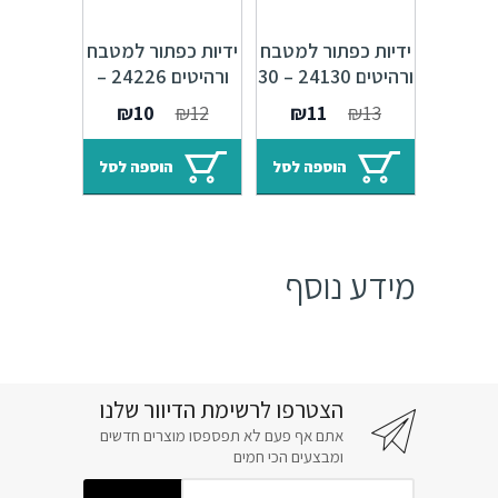
ידיות כפתור למטבח
ידיות כפתור למטבח
ורהיטים 24130 – 30
ורהיטים 24226 –
מ"מ ברונזה פירנצה
25 מ"מ פליז עתיק
המחיר
המחיר
המחיר
המחיר
₪
10
₪
12
₪
11
₪
13
M03
M09
המקורי
הנוכחי
המקורי
הנוכחי
היה:
הוא:
היה:
הוא:
הוספה לסל
הוספה לסל
₪10.
₪12.
₪11.
₪13.
מידע נוסף
הצטרפו לרשימת הדיוור שלנו
אתם אף פעם לא תפספסו מוצרים חדשים
ומבצעים הכי חמים