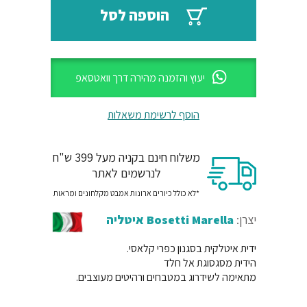
₪27.
₪32.
הוספה לסל
יעוץ והזמנה מהירה דרך וואטסאפ
הוסף לרשימת משאלות
משלוח חינם בקניה מעל 399 ש"ח
לנרשמים לאתר
*לא כולל כיורים ארונות אמבט מקלחונים ומראות
יצרן:
Bosetti Marella איטליה
ידית איטלקית בסגנון כפרי קלאסי.
הידית מסגסוגת אל חלד
מתאימה לשידרוג במטבחים ורהיטים מעוצבים.