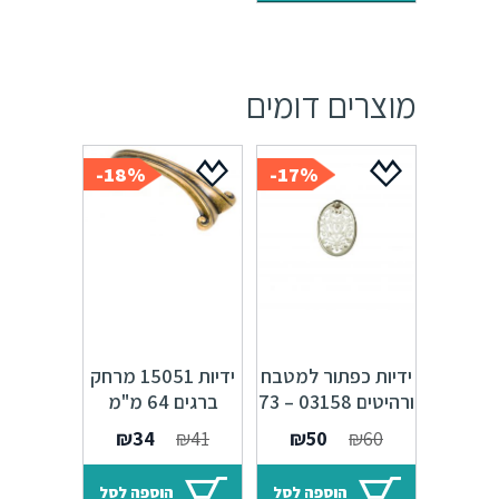
מוצרים דומים
18%-
17%-
ידיות כפתור למטבח
ידיות 15051 מרחק
ורהיטים 03158 – 73
ברגים 64 מ"מ
מ"מ כסף אורינטלי
ברונזה פירנצה M09
המחיר
המחיר
המחיר
המחיר
₪
34
₪
41
₪
50
₪
60
M47 Alhambra
המקורי
הנוכחי
המקורי
הנוכחי
היה:
הוא:
היה:
הוא:
הוספה לסל
הוספה לסל