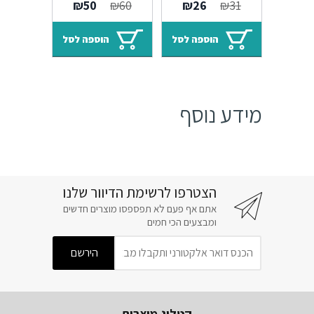
המחיר
המחיר
המחיר
המחיר
₪
50
₪
60
₪
26
₪
31
Alhambra M25
M09
המקורי
הנוכחי
המקורי
הנוכחי
היה:
הוא:
היה:
הוא:
הוספה לסל
הוספה לסל
₪50.
₪60.
₪26.
₪31.
מידע נוסף
הצטרפו לרשימת הדיוור שלנו
אתם אף פעם לא תפספסו מוצרים חדשים
ומבצעים הכי חמים
קטלוג מוצרים