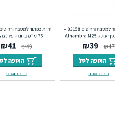
ידיות כפתור למטבח ורהיטים 03158 –
Alhambra
המחיר
המחיר
המחי
ה
₪
41
₪
39
₪
49
₪
47
המקורי
הנוכחי
המקור
ה
הוספה לסל
הוספה לס
היה:
הוא:
היה:
ה
פרטים נוספים
פרטים נוספים
.
₪49.
₪39.
₪47.