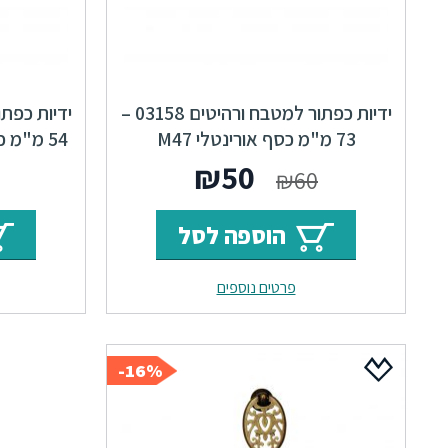
ידיות כפתור למטבח ורהיטים 03158 –
73 מ"מ כסף אורינטלי M47
54 מ"מ כסף עתיק Alhambra M25
Alhambra
המחיר
המחיר
₪
50
₪
60
המקורי
הנוכחי
הוספה לסל
היה:
הוא:
פרטים נוספים
₪50.
₪60.
16%-