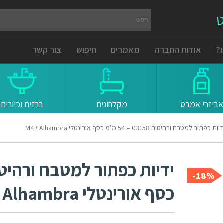
ט
?
אודות החברה
מאמרים
חיפוש
צור קשר
אביזרי אמבט
מקלחונים
ברזים וכיורים
יות כפתור למטבח ורהיטים 03158 – 54 מ"מ כסף אורינטלי M47 Alhambra
18%-
כסף אורינטלי M47 Alhambra