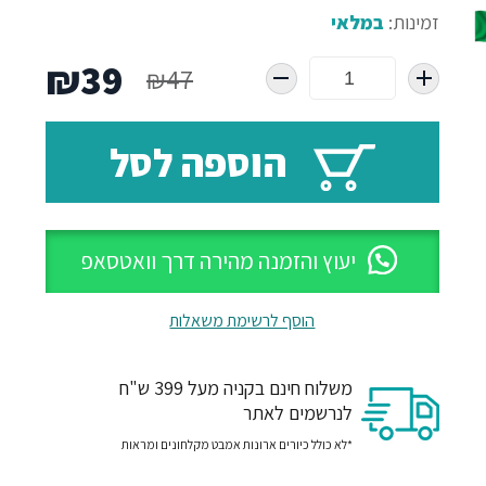
זמינות:
במלאי
המחיר
המח
₪
39
₪
47
המקורי
הנו
הוספה לסל
היה:
הוא
39.
₪47.
יעוץ והזמנה מהירה דרך וואטסאפ
הוסף לרשימת משאלות
משלוח חינם בקניה מעל 399 ש"ח
לנרשמים לאתר
*לא כולל כיורים ארונות אמבט מקלחונים ומראות