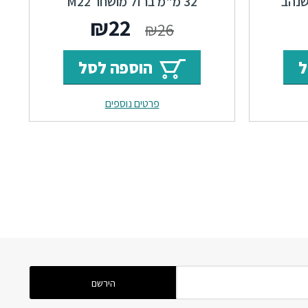
שנהב
32 מ"מ ברזל מושחר M22
ר
מחיר
המחיר
המחיר
₪
22
₪
26
י
נוכחי
המקורי
הנוכחי
ל
הוספה לסל
וא:
היה:
הוא:
פרטים נוספים
₪22.
₪26.
₪56