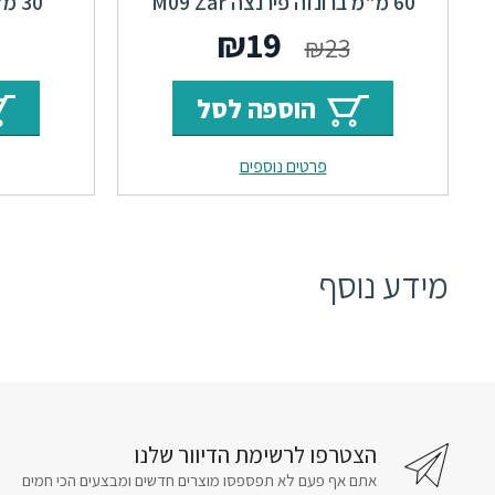
60 מ"מ ברונזה פירנצה M09 Zar
30 מ"מ ברונזה פירנצה M09
המחיר
המחיר
₪
19
₪
23
המקורי
הנוכחי
הוספה לסל
היה:
הוא:
פרטים נוספים
₪19.
₪23.
מידע נוסף
הצטרפו לרשימת הדיוור שלנו
אתם אף פעם לא תפספסו מוצרים חדשים ומבצעים הכי חמים