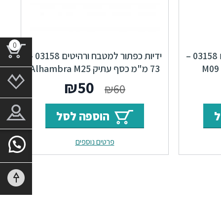
0
ידיות כפתור למטבח ורהיטים 03158 –
ידיות כפתור למטבח ורהיטים 03158 –
73 מ"מ ברונזה פירנצה M09
73 מ"מ כסף עתיק Alhambra M25
ר
מחיר
המחיר
המחיר
₪
50
₪
60
י
נוכחי
המקורי
הנוכחי
ל
הוספה לסל
וא:
היה:
הוא:
פרטים נוספים
₪50.
₪60.
₪41