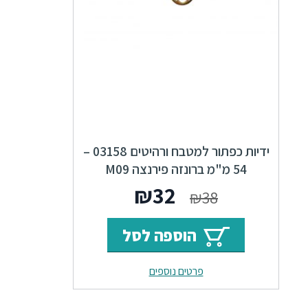
ידיות כפתור למטבח ורהיטים 03158 –
54 מ"מ ברונזה פירנצה M09
Alhambra
המחיר
המחיר
₪
32
₪
38
המקורי
הנוכחי
הוספה לסל
היה:
הוא:
פרטים נוספים
₪32.
₪38.