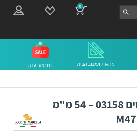
0
מראות ועיצוב הבית
במבצעי ענק
ידיות כפתור למטבח ורהיטים 03158 – 54 מ"מ