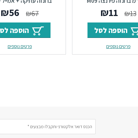
ברונזה עתיקה + אמייל 
המחיר
המחיר
המחי
ה
₪
56
₪
11
₪
67
₪
13
המקורי
הנוכחי
המקור
ה
הוספה לסל
הוספה לס
היה:
הוא:
היה:
ה
פרטים נוספים
פרטים נוספים
.
₪67.
₪11.
₪13.