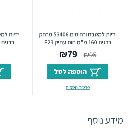
ידיות למטבח ורהיטים 53406 מרחק
ברגים 160 מ"מ חום עתיק F23
Montmartre
המחיר
המחיר
₪
79
₪
95
המקורי
הנוכחי
הוספה לסל
היה:
הוא:
פרטים נוספים
₪79.
₪95.
מידע נוסף