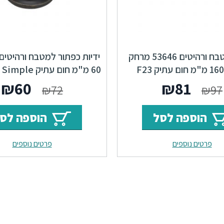
ידיות למטבח ורהיטים 53646 מרחק
ברגים 160 מ"מ חום עתיק F23
60 מ"מ חום עתיק F23 Oval Simple
Classic
המחיר
המחיר
המחי
ה
₪
60
₪
81
₪
72
₪
97
המקורי
הנוכחי
המקור
ה
הוספה לסל
הוספה לס
היה:
הוא:
היה:
ה
פרטים נוספים
פרטים נוספים
.
₪72.
₪81.
₪97.