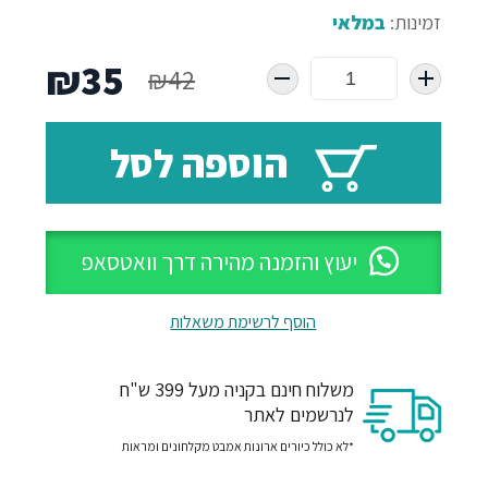
זמינות:
במלאי
המחיר
המח
₪
35
₪
42
המקורי
הנו
הוספה לסל
היה:
הוא
35.
₪42.
יעוץ והזמנה מהירה דרך וואטסאפ
הוסף לרשימת משאלות
משלוח חינם בקניה מעל 399 ש"ח
לנרשמים לאתר
*לא כולל כיורים ארונות אמבט מקלחונים ומראות