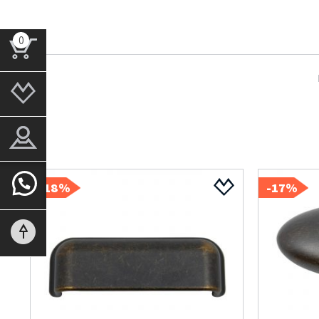
0
18%-
17%-