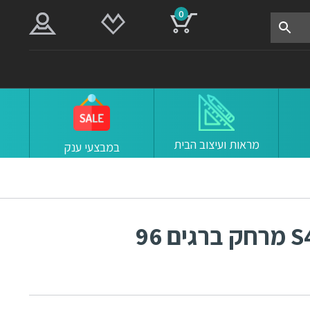
0
מראות ועיצוב הבית
במבצעי ענק
ידיות למטבח ורהיטים S448 מרחק ברגים 96