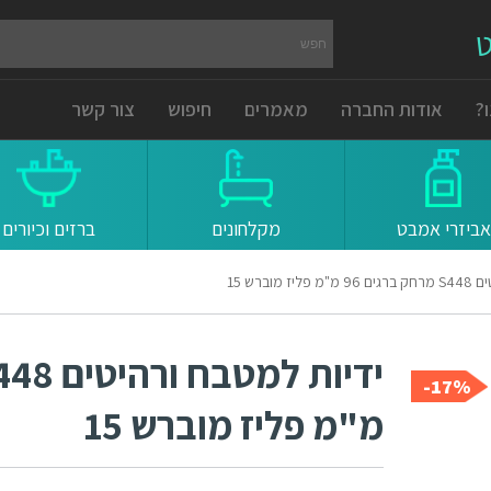
ט
?
אודות החברה
מאמרים
חיפוש
צור קשר
אביזרי אמבט
מקלחונים
ברזים וכיורים
מוברש 15
17%-
מ"מ פליז מוברש 15