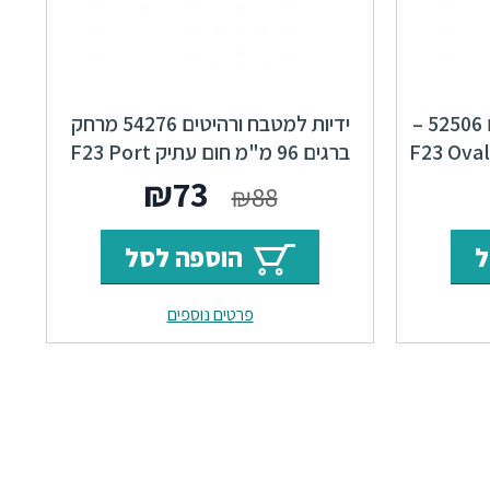
ידיות כפתור למטבח ורהיטים 52506 –
ידיות למטבח ורהיטים 54276 מרחק
ברגים 96 מ"מ חום עתיק F23 Port
ר
מחיר
המחיר
המחיר
₪
73
₪
88
י
נוכחי
המקורי
הנוכחי
ל
הוספה לסל
וא:
היה:
הוא:
פרטים נוספים
₪73.
₪88.
₪60