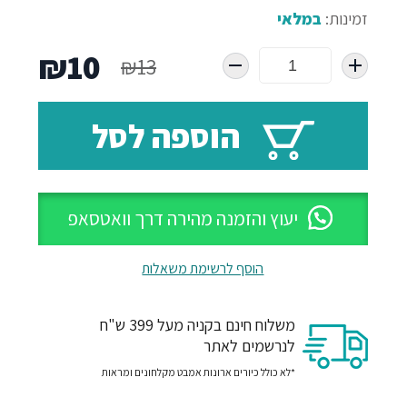
זמינות:
במלאי
המחיר
המח
₪
10
₪
13
המקורי
הנו
הוספה לסל
היה:
הוא
10.
₪13.
יעוץ והזמנה מהירה דרך וואטסאפ
הוסף לרשימת משאלות
משלוח חינם בקניה מעל 399 ש"ח
לנרשמים לאתר
*לא כולל כיורים ארונות אמבט מקלחונים ומראות