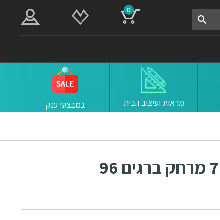
0
מראות ועיצוב הבית
במבצעי ענק
ידיות למטבח ורהיטים 7114 מרחק ברגים 96