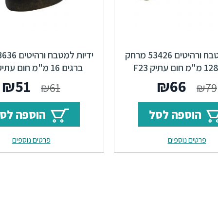
ידיות למטבח ורהיטים 53426 מרחק
ברגים 128 מ"מ חום עתיק F23
Mercury
Locker
המחיר
המחיר
המחי
ה
₪
51
₪
66
₪
61
₪
79
המקורי
הנוכחי
המקור
ה
הוספה לסל
הוספה לס
היה:
הוא:
היה:
ה
פרטים נוספים
פרטים נוספים
.
₪61.
₪66.
₪79.