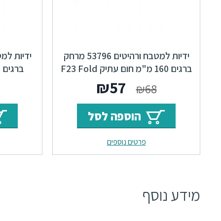
ידיות למטבח ורהיטים 53796 מרחק
ברגים 160 מ"מ חום עתיק F23 Fold
המחיר
המחיר
₪
57
₪
68
המקורי
הנוכחי
הוספה לסל
היה:
הוא:
פרטים נוספים
₪57.
₪68.
מידע נוסף