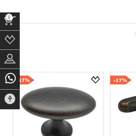
0
17%-
17%-