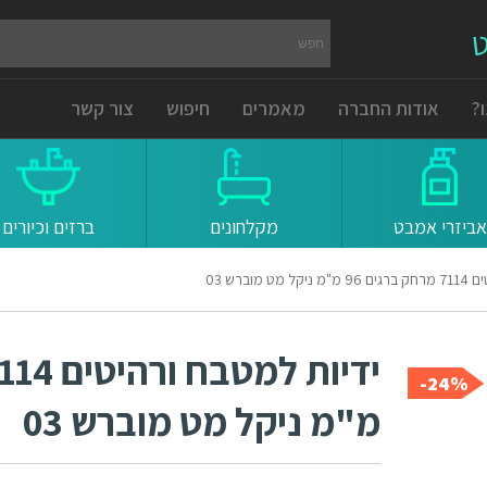
ט
?
אודות החברה
מאמרים
חיפוש
צור קשר
אביזרי אמבט
מקלחונים
ברזים וכיורים
מוברש 03
24%-
מ"מ ניקל מט מוברש 03