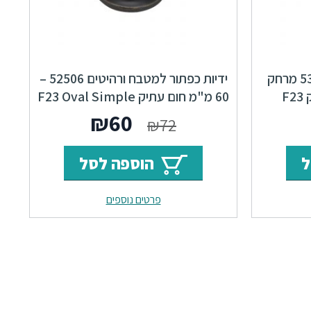
ידיות למטבח ורהיטים 53636 מרחק
ידיות כפתור למטבח ורהיטים 52506 –
ברגים 16 מ"מ חום עתיק F23
60 מ"מ חום עתיק F23 Oval Simple
ר
מחיר
המחיר
המחיר
₪
60
₪
72
י
נוכחי
המקורי
הנוכחי
ל
הוספה לסל
וא:
היה:
הוא:
פרטים נוספים
₪60.
₪72.
₪51