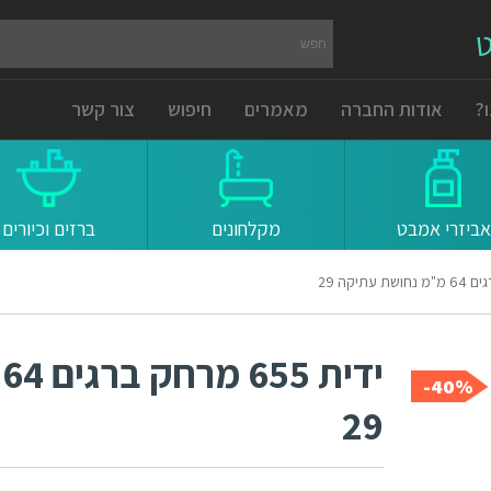
ט
?
אודות החברה
מאמרים
חיפוש
צור קשר
אביזרי אמבט
מקלחונים
ברזים וכיורים
י
40%-
29