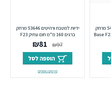
ידיות למטבח ורהיטים 54296 מרחק
ידיות למטבח ורהיטים 53646 מרחק
ברגים 160 מ"מ חום עתיק F23
Classic
ר
מחיר
המחיר
המחיר
₪
81
₪
97
י
נוכחי
המקורי
הנוכחי
ל
הוספה לסל
וא:
היה:
הוא:
פרטים נוספים
₪81.
₪97.
₪54