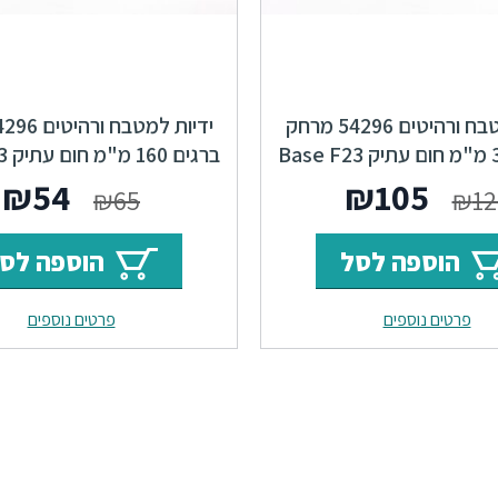
ידיות למטבח ורהיטים 54296 מרחק
ברגים 160 מ"מ חום עתיק Base F23
המחיר
המחיר
המחי
ה
₪
54
₪
105
₪
65
₪
12
המקורי
הנוכחי
המקור
ה
הוספה לסל
הוספה לס
היה:
הוא:
היה:
ה
פרטים נוספים
פרטים נוספים
.
₪65.
₪105.
₪126.