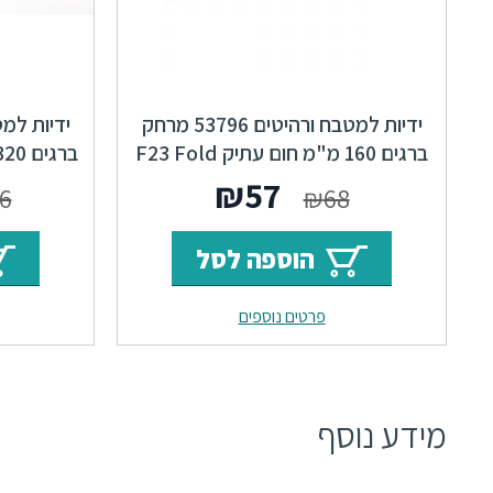
ידיות למטבח ורהיטים 53796 מרחק
ברגים 160 מ"מ חום עתיק F23 Fold
ברגים 320 מ"מ חום עתיק Base F23
המחיר
המחיר
₪
57
6
₪
68
המקורי
הנוכחי
הוספה לסל
היה:
הוא:
פרטים נוספים
₪57.
₪68.
מידע נוסף