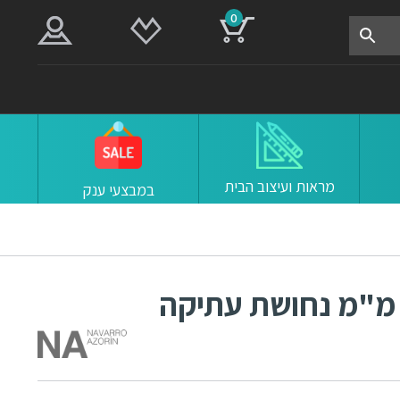
0
מראות ועיצוב הבית
במבצעי ענק
דית 655 מרחק ברגים 64 מ"מ נחושת עתיקה