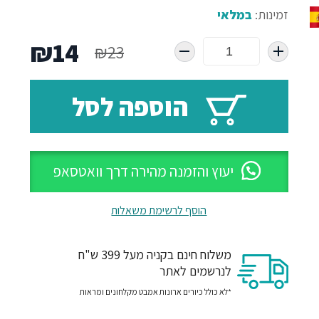
זמינות:
במלאי
המחיר
המח
₪
14
₪
23
המקורי
הנו
הוספה לסל
היה:
הוא
14.
₪23.
יעוץ והזמנה מהירה דרך וואטסאפ
הוסף לרשימת משאלות
משלוח חינם בקניה מעל 399 ש"ח
לנרשמים לאתר
*לא כולל כיורים ארונות אמבט מקלחונים ומראות