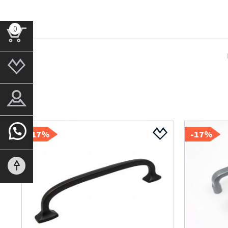
0
17%-
17%-