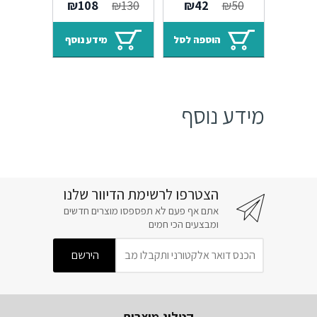
המחיר
המחיר
המחיר
המחיר
₪
108
₪
130
₪
42
₪
50
ברונזה פירנצה D1
160+192 מ"מ חום
המקורי
הנוכחי
המקורי
הנוכחי
עתיק Shape F23
היה:
הוא:
היה:
הוא:
הוספה לסל
מידע נוסף
₪108.
₪130.
₪42.
₪50.
מידע נוסף
הצטרפו לרשימת הדיוור שלנו
אתם אף פעם לא תפספסו מוצרים חדשים
ומבצעים הכי חמים
קטלוג מוצרים