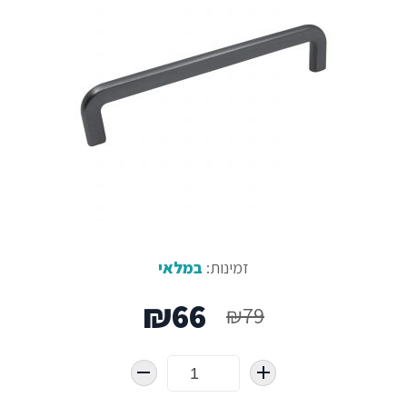
זמינות:
במלאי
המחיר
המחיר
₪
66
₪
79
המקורי
הנוכחי
היה:
הוא: