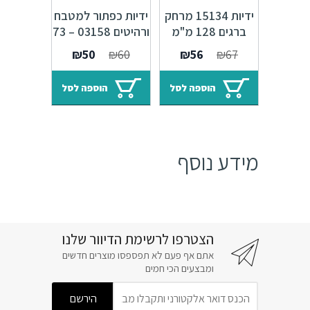
ידיות 15134 מרחק
ידיות כפתור למטבח
ברגים 128 מ"מ
ורהיטים 03158 – 73
ברונזה עתיקה +
מ"מ כסף עתיק
המחיר
המחיר
המחיר
המחיר
₪
50
₪
60
₪
56
₪
67
אמייל שנהב
Alhambra M25
המקורי
הנוכחי
המקורי
הנוכחי
היה:
הוא:
היה:
הוא:
הוספה לסל
הוספה לסל
₪50.
₪60.
₪56.
₪67.
מידע נוסף
הצטרפו לרשימת הדיוור שלנו
אתם אף פעם לא תפספסו מוצרים חדשים
ומבצעים הכי חמים