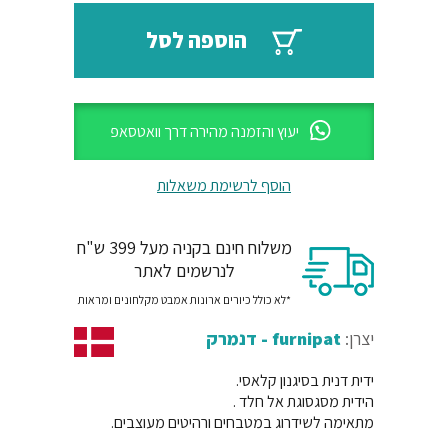
₪66.
₪79.
הוספה לסל
יעוץ והזמנה מהירה דרך וואטסאפ
הוסף לרשימת משאלות
משלוח חינם בקניה מעל 399 ש"ח
לנרשמים לאתר
*לא כולל כיורים ארונות אמבט מקלחונים ומראות
יצרן:
furnipat - דנמרק
ידית דנית בסיגנון קלאסי.
הידית מסגסוגת אל חלד .
מתאימה לשידרוג במטבחים ורהיטים מעוצבים.