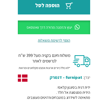
₪66.
₪79.
הוספה לסל
יעוץ והזמנה מהירה דרך וואטסאפ
הוסף לרשימת משאלות
משלוח חינם בקניה מעל 399 ש"ח
לנרשמים לאתר
*לא כולל כיורים ארונות אמבט מקלחונים ומראות
יצרן:
furnipat - דנמרק
ידית דנית בסיגנון קלאסי.
הידית מסגסוגת אל חלד .
מתאימה לשידרוג במטבחים ורהיטים מעוצבים.