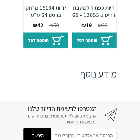
ידיות כפתור למטבח
ידיות 15134 מרחק
ורהיטים 12655 – 65
ברגים 64 מ"מ
מ"מ ברונזה פירנצה
ברונזה עתיקה +
המחיר
המחיר
המחיר
המחיר
₪
42
₪
50
₪
19
₪
23
M09
אמייל שנהב
המקורי
הנוכחי
המקורי
הנוכחי
היה:
הוא:
היה:
הוא:
הוספה לסל
הוספה לסל
₪42.
₪50.
₪19.
₪23.
מידע נוסף
הצטרפו לרשימת הדיוור שלנו
אתם אף פעם לא תפספסו מוצרים חדשים
ומבצעים הכי חמים