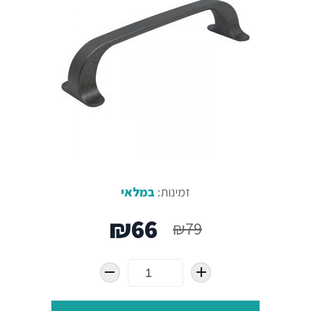
זמינות:
במלאי
המחיר
המחיר
₪
66
₪
79
המקורי
הנוכחי
היה:
הוא: