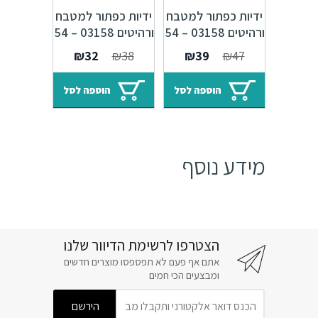
ידיות כפתור למטבח
ידיות כפתור למטבח
ורהיטים 03158 – 54
ורהיטים 03158 – 54
מ"מ כסף אורינטלי
מ"מ ברונזה פירנצה
המחיר
המחיר
המחיר
המחיר
₪
32
₪
38
₪
39
₪
47
M09 Alhambra
M47 Alhambra
המקורי
הנוכחי
המקורי
הנוכחי
היה:
הוא:
היה:
הוא:
הוספה לסל
הוספה לסל
₪32.
₪38.
₪39.
₪47.
מידע נוסף
הצטרפו לרשימת הדיוור שלנו
אתם אף פעם לא תפספסו מוצרים חדשים
ומבצעים הכי חמים