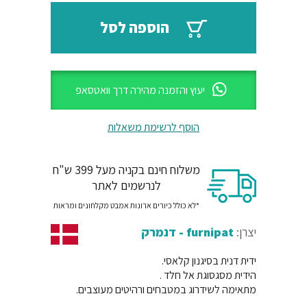
₪33.
₪40.
הוספה לסל
יעוץ והזמנה מהירה דרך וואטסאפ
הוסף לרשימת משאלות
משלוח חינם בקניה מעל 399 ש"ח
לנרשמים לאתר
*לא כולל כיורים ארונות אמבט מקלחונים ומראות
יצרן:
furnipat - דנמרק
ידית דנית בסיגנון קלאסי.
הידית מסגסוגת אל חלד .
מתאימה לשידרוג במטבחים ורהיטים מעוצבים.