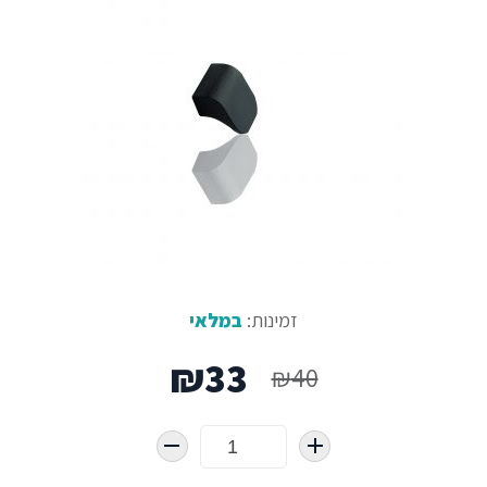
זמינות:
במלאי
המחיר
המחיר
₪
33
₪
40
המקורי
הנוכחי
היה:
הוא: