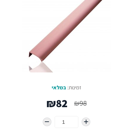
זמינות:
במלאי
המחיר
המחיר
₪
82
₪
98
המקורי
הנוכחי
היה:
הוא: