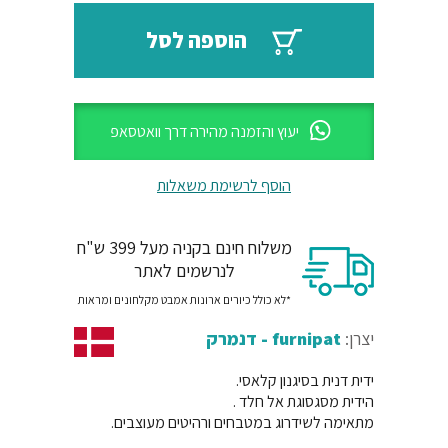
₪82.
₪98.
הוספה לסל
יעוץ והזמנה מהירה דרך וואטסאפ
הוסף לרשימת משאלות
משלוח חינם בקניה מעל 399 ש"ח
לנרשמים לאתר
*לא כולל כיורים ארונות אמבט מקלחונים ומראות
יצרן:
furnipat - דנמרק
ידית דנית בסיגנון קלאסי.
הידית מסגסוגת אל חלד .
מתאימה לשידרוג במטבחים ורהיטים מעוצבים.