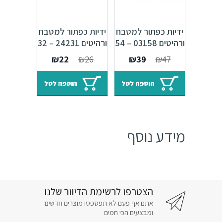
ידיות כפתור למטבח
ידיות כפתור למטבח
ורהיטים 03158 – 54
ורהיטים 24231 – 32
מ"מ כסף אורינטלי
מ"מ ברונזה פירנצה
המחיר
המחיר
המחיר
המחיר
₪
22
₪
26
₪
39
₪
47
M09
M47 Alhambra
המקורי
הנוכחי
המקורי
הנוכחי
היה:
הוא:
היה:
הוא:
הוספה לסל
הוספה לסל
₪22.
₪26.
₪39.
₪47.
מידע נוסף
הצטרפו לרשימת הדיוור שלנו
אתם אף פעם לא תפספסו מוצרים חדשים
ומבצעים הכי חמים