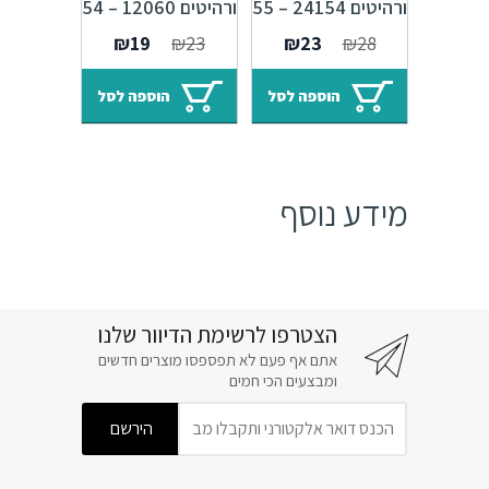
ורהיטים 24154 – 55
ורהיטים 12060 – 54
מ"מ ברונזה פירנצה
מ"מ ברונזה פירנצה
המחיר
המחיר
המחיר
המחיר
₪
19
₪
23
₪
23
₪
28
M09
M09 Accademia
המקורי
הנוכחי
המקורי
הנוכחי
היה:
הוא:
היה:
הוא:
הוספה לסל
הוספה לסל
₪19.
₪23.
₪23.
₪28.
מידע נוסף
הצטרפו לרשימת הדיוור שלנו
אתם אף פעם לא תפספסו מוצרים חדשים
ומבצעים הכי חמים