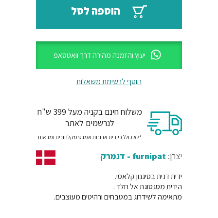
₪115.
₪138.
הוספה לסל
יעוץ והזמנה מהירה דרך וואטסאפ
הוסף לרשימת משאלות
משלוח חינם בקניה מעל 399 ש"ח
לנרשמים לאתר
*לא כולל כיורים ארונות אמבט מקלחונים ומראות
יצרן:
furnipat - דנמרק
ידית דנית בסיגנון קלאסי.
הידית מסגסוגת אל חלד .
מתאימה לשידרוג במטבחים ורהיטים מעוצבים.