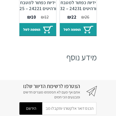
ידיות כפתור למטבח
ידיות כפתור למטבח
ורהיטים 24231 – 32
ורהיטים 24221 – 25
מ"מ ברונזה פירנצה
מ"מ ברונזה פירנצה
המחיר
המחיר
המחיר
המחיר
₪
10
₪
12
₪
22
₪
26
M09
M09
המקורי
הנוכחי
המקורי
הנוכחי
היה:
הוא:
היה:
הוא:
הוספה לסל
הוספה לסל
₪10.
₪12.
₪22.
₪26.
מידע נוסף
הצטרפו לרשימת הדיוור שלנו
אתם אף פעם לא תפספסו מוצרים חדשים
ומבצעים הכי חמים