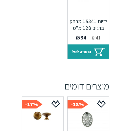
ידיות 15341 מרחק
ברגים 128 מ"מ
וינטייג' M92
המחיר
המחיר
₪
34
₪
41
המקורי
הנוכחי
היה:
הוא:
הוספה לסל
₪34.
₪41.
מוצרים דומים
17%-
18%-