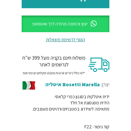
יעוץ והזמנה מהירה דרך וואטסאפ
הוסף לרשימת משאלות
משלוח חינם בקניה מעל 399 ש"ח
לנרשמים לאתר
*לא כולל כיורים ארונות אמבט מקלחונים ומראות
יצרן:
Bosetti Marella איטליה
ידית איטלקית בסגנון כפרי קלאסי.
הידית מסגסוגת אל חלד
מתאימה לשידרוג במטבחים ורהיטים מעוצבים.
קוד גימור- F22