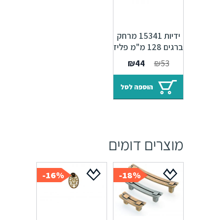
ידיות 15341 מרחק
ברגים 128 מ"מ פליז
טבעי מוברש M12
המחיר
המחיר
₪
44
₪
53
המקורי
הנוכחי
היה:
הוא:
הוספה לסל
₪44.
₪53.
מוצרים דומים
16%-
18%-