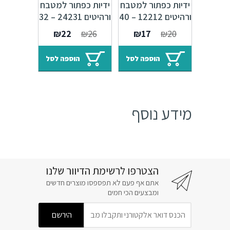
ידיות כפתור למטבח
ידיות כפתור למטבח
ורהיטים 12212 – 40
ורהיטים 24231 – 32
מ"מ ברונזה פירנצה
מ"מ ברונזה פירנצה
המחיר
המחיר
המחיר
המחיר
₪
22
₪
26
₪
17
₪
20
M09
M09
המקורי
הנוכחי
המקורי
הנוכחי
היה:
הוא:
היה:
הוא:
הוספה לסל
הוספה לסל
₪22.
₪26.
₪17.
₪20.
מידע נוסף
הצטרפו לרשימת הדיוור שלנו
אתם אף פעם לא תפספסו מוצרים חדשים
ומבצעים הכי חמים