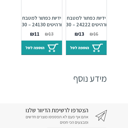
ידיות כפתור למטבח
ידיות כפתור למטבח
ורהיטים 24222 – 30
ורהיטים 24130 – 30
מ"מ ברונזה פירנצה
מ"מ ברונזה פירנצה
המחיר
המחיר
המחיר
המחיר
₪
11
₪
13
₪
13
₪
16
M09
M09
המקורי
הנוכחי
המקורי
הנוכחי
היה:
הוא:
היה:
הוא:
הוספה לסל
הוספה לסל
₪11.
₪13.
₪13.
₪16.
מידע נוסף
הצטרפו לרשימת הדיוור שלנו
אתם אף פעם לא תפספסו מוצרים חדשים
ומבצעים הכי חמים