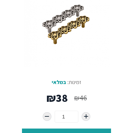
זמינות:
במלאי
המחיר
המחיר
₪
38
₪
46
המקורי
הנוכחי
היה:
הוא: