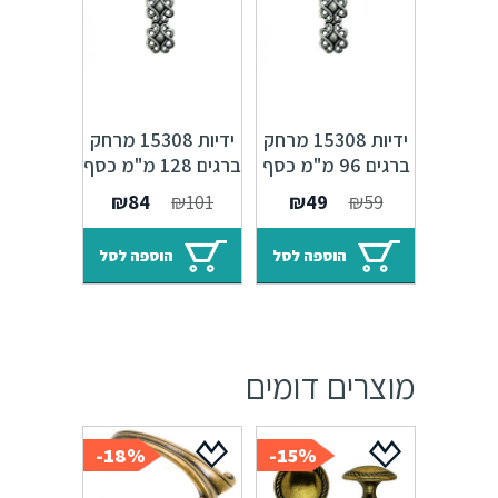
ידיות 15308 מרחק
ידיות 15308 מרחק
ברגים 96 מ"מ כסף
ברגים 128 מ"מ כסף
עתיק M25
עתיק M25
המחיר
המחיר
המחיר
המחיר
₪
84
₪
101
₪
49
₪
59
Capriccio
Capriccio
המקורי
הנוכחי
המקורי
הנוכחי
היה:
הוא:
היה:
הוא:
הוספה לסל
הוספה לסל
₪84.
₪101.
₪49.
₪59.
מוצרים דומים
18%-
15%-