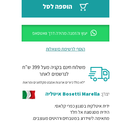
₪38.
₪46.
הוספה לסל
יעוץ והזמנה מהירה דרך וואטסאפ
הוסף לרשימת משאלות
משלוח חינם בקניה מעל 399 ש"ח
לנרשמים לאתר
*לא כולל כיורים ארונות אמבט מקלחונים ומראות
יצרן:
Bosetti Marella איטליה
ידית איטלקית בסגנון כפרי קלאסי.
הידית מסגסוגת אל חלד
מתאימה לשידרוג במטבחים ורהיטים מעוצבים.