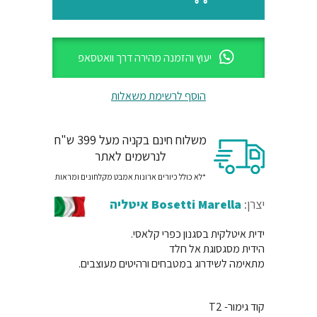
יעוץ והזמנה מהירה דרך וואטסאפ
הוסף לרשימת משאלות
משלוח חינם בקניה מעל 399 ש"ח
לנרשמים לאתר
*לא כולל כיורים ארונות אמבט מקלחונים ומראות
יצרן:
Bosetti Marella איטליה
ידית איטלקית בסגנון כפרי קלאסי.
הידית מסגסוגת אל חלד
מתאימה לשידרוג במטבחים ורהיטים מעוצבים.
קוד גימור- T2