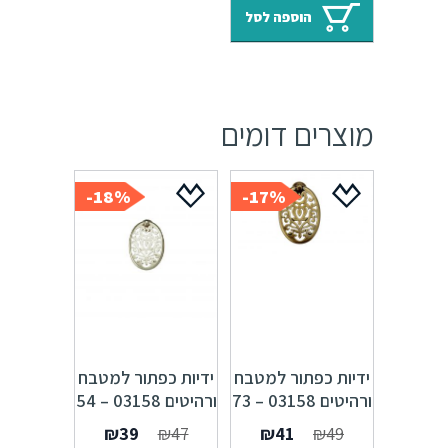
Zar
היה:
הוא:
הוספה לסל
₪39.
₪47.
מוצרים דומים
18%-
17%-
ידיות כפתור למטבח
ידיות כפתור למטבח
ורהיטים 03158 – 73
ורהיטים 03158 – 54
מ"מ ברונזה פירנצה
מ"מ כסף אורינטלי
המחיר
המחיר
המחיר
המחיר
₪
39
₪
47
₪
41
₪
49
M47 Alhambra
M09 Alhambra